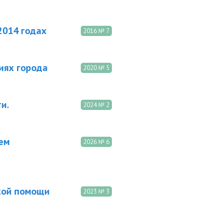
2014 годах
2016 № 7
иях города
2020 № 5
и.
2024 № 2
ем
2026 № 6
кой помощи
2023 № 3