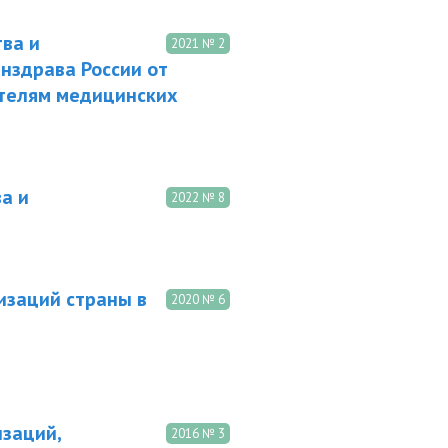
ва и
2021 № 2
нздрава России от
ителям медицинских
а и
2022 № 8
изаций страны в
2020 № 6
заций,
2016 № 3