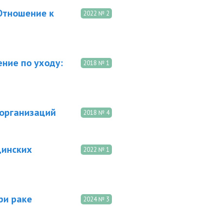
Отношение к
2022 № 2
ние по уходу:
2018 № 1
 организаций
2018 № 4
цинских
2022 № 1
ри раке
2024 № 3