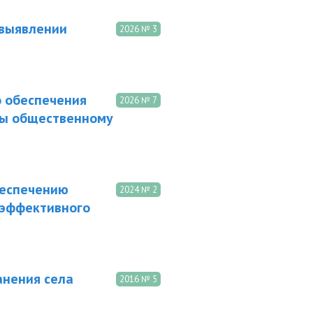
 выявлении
2026 № 3
о обеспечения
2026 № 7
вы общественному
беспечению
2024 № 2
 эффективного
анения села
2016 № 5