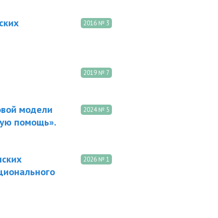
ских
2016 № 3
2019 № 7
овой модели
2024 № 5
ную помощь».
нских
2026 № 1
ационального