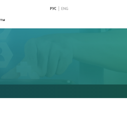
РУС
ENG
кты