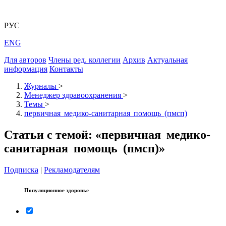
РУС
ENG
Для авторов
Члены ред. коллегии
Архив
Актуальная
информация
Контакты
Журналы
>
Менеджер здравоохранения
>
Темы
>
первичная медико-санитарная помощь (пмсп)
Статьи с темой: «первичная медико-
санитарная помощь (пмсп)»
Подписка
|
Рекламодателям
Популяционное здоровье