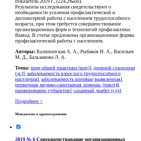
показатель 2019 г., (224,2‰оо).
Результаты исследования свидетельствуют о
необходимости усиления профилактической и
диспансерной работы с населением трудоспособного
возраста, при этом требуется совершенствование
организационных форм и технологий профилактики.
Вывод. В статье предложены организационные формы
профилактической работы с населением.
Авторы:
Калининская А. А., Рыбаков И. А., Васильев
М. Д., Бальзамова Л. А.
Темы:
врач общей практики (воп)
1
дневной стационар
(дс)
5
заболеваемость взрослого трудоспособного
населения
1
заболеваемость впервые выявленная
1
первичная медико-санитарная помощь (пмсп)
6
ранжирование субъектов
1
сахарный диабет (сд)
1
Подробнее >
Менеджмент в здравоохранении
2019 № 6
Совершенствование организационных