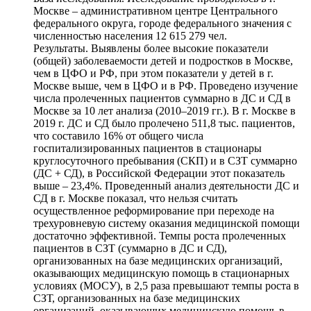
Москве – административном центре Центрального
федерального округа, городе федерального значения с
численностью населения 12 615 279 чел.
Результаты. Выявлены более высокие показатели
(общей) заболеваемости детей и подростков в Москве,
чем в ЦФО и РФ, при этом показатели у детей в г.
Москве выше, чем в ЦФО и в РФ. Проведено изучение
числа пролеченных пациентов суммарно в ДС и СД в
Москве за 10 лет анализа (2010–2019 гг.). В г. Москве в
2019 г. ДС и СД было пролечено 511,8 тыс. пациентов,
что составило 16% от общего числа
госпитализированных пациентов в стационары
круглосуточного пребывания (СКП) и в СЗТ суммарно
(ДС + СД), в Российской Федерации этот показатель
выше – 23,4%. Проведенный анализ деятельности ДС и
СД в г. Москве показал, что нельзя считать
осуществленное реформирование при переходе на
трехуровневую систему оказания медицинской помощи
достаточно эффективной. Темпы роста пролеченных
пациентов в СЗТ (суммарно в ДС и СД),
организованных на базе медицинских организаций,
оказывающих медицинскую помощь в стационарных
условиях (МОСУ), в 2,5 раза превышают темпы роста в
СЗТ, организованных на базе медицинских
организаций, оказывающих медицинскую помощь в