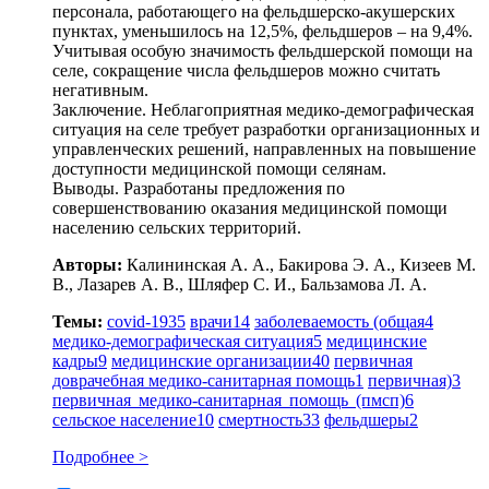
персонала, работающего на фельдшерско-акушерских
пунктах, уменьшилось на 12,5%, фельдшеров – на 9,4%.
Учитывая особую значимость фельдшерской помощи на
селе, сокращение числа фельдшеров можно считать
негативным.
Заключение. Неблагоприятная медико-демографическая
ситуация на селе требует разработки организационных и
управленческих решений, направленных на повышение
доступности медицинской помощи селянам.
Выводы. Разработаны предложения по
совершенствованию оказания медицинской помощи
населению сельских территорий.
Авторы:
Калининская А. А., Бакирова Э. А., Кизеев М.
В., Лазарев А. В., Шляфер С. И., Бальзамова Л. А.
Темы:
covid-19
35
врачи
14
заболеваемость (общая
4
медико-демографическая ситуация
5
медицинские
кадры
9
медицинские организации
40
первичная
доврачебная медико-санитарная помощь
1
первичная)
3
первичная медико-санитарная помощь (пмсп)
6
сельское население
10
смертность
33
фельдшеры
2
Подробнее >