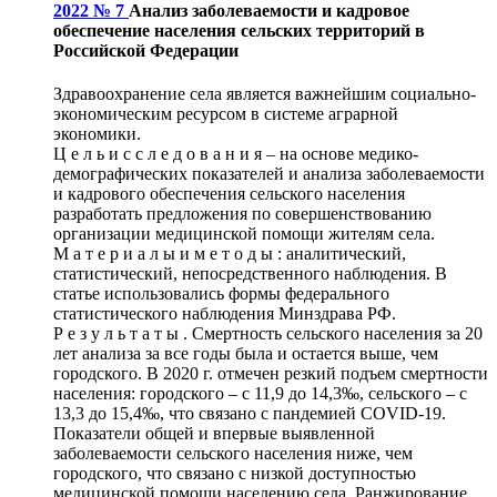
2022 № 7
Анализ заболеваемости и кадровое
обеспечение населения сельских территорий в
Российской Федерации
Здравоохранение села является важнейшим социально-
экономическим ресурсом в системе аграрной
экономики.
Ц е л ь и с с л е д о в а н и я – на основе медико-
демографических показателей и анализа заболеваемости
и кадрового обеспечения сельского населения
разработать предложения по совершенствованию
организации медицинской помощи жителям села.
М а т е р и а л ы и м е т о д ы : аналитический,
статистический, непосредственного наблюдения. В
статье использовались формы федерального
статистического наблюдения Минздрава РФ.
Р е з у л ь т а т ы . Смертность сельского населения за 20
лет анализа за все годы была и остается выше, чем
городского. В 2020 г. отмечен резкий подъем смертности
населения: городского – с 11,9 до 14,3‰, сельского – с
13,3 до 15,4‰, что связано с пандемией COVID‑19.
Показатели общей и впервые выявленной
заболеваемости сельского населения ниже, чем
городского, что связано с низкой доступностью
медицинской помощи населению села. Ранжирование