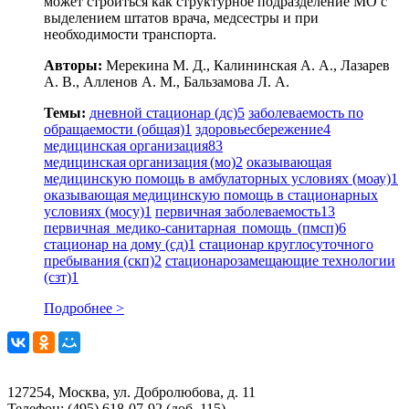
может строиться как структурное подразделение МО с
выделением штатов врача, медсестры и при
необходимости транспорта.
Авторы:
Мерекина М. Д., Калининская А. А., Лазарев
А. В., Алленов А. М., Бальзамова Л. А.
Темы:
дневной стационар (дс)
5
заболеваемость по
обращаемости (общая)
1
здоровьесбережение
4
медицинская организация
83
медицинская организация (мо)
2
оказывающая
медицинскую помощь в амбулаторных условиях (моау)
1
оказывающая медицинскую помощь в стационарных
условиях (мосу)
1
первичная заболеваемость
13
первичная медико-санитарная помощь (пмсп)
6
стационар на дому (сд)
1
стационар круглосуточного
пребывания (скп)
2
стационарозамещающие технологии
(сзт)
1
Подробнее >
127254, Москва, ул. Добролюбова, д. 11
Телефон: (495) 618-07-92 (доб. 115)