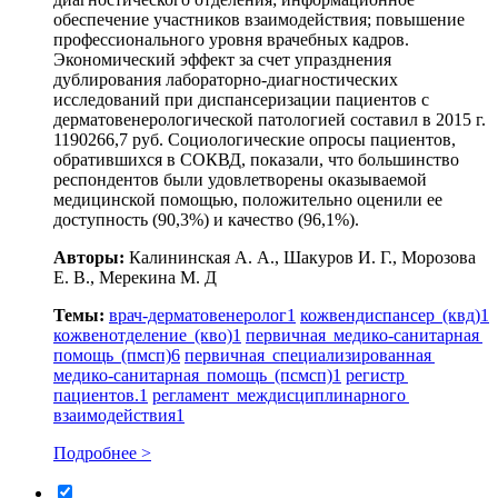
обеспечение участников взаимодействия; повышение
профессионального уровня врачебных кадров.
Экономический эффект за счет упразднения
дублирования лабораторно-диагностических
исследований при диспансеризации пациентов с
дерматовенерологической патологией составил в 2015 г.
1190266,7 руб. Социологические опросы пациентов,
обратившихся в СОКВД, показали, что большинство
респондентов были удовлетворены оказываемой
медицинской помощью, положительно оценили ее
доступность (90,3%) и качество (96,1%).
Авторы:
Калининская А. А., Шакуров И. Г., Морозова
Е. В., Мерекина М. Д
Темы:
врач-дерматовенеролог
1
кожвендиспансер (квд)
1
кожвенотделение (кво)
1
первичная медико-санитарная
помощь (пмсп)
6
первичная специализированная
медико-санитарная помощь (псмсп)
1
регистр
пациентов.
1
регламент междисциплинарного
взаимодействия
1
Подробнее >