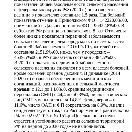
показателей общей заболеваемости сельского населения
в федеральных округах РФ (2020 г.) показало, что
разница в показателях составила 1,5 раза. Наибольший
показатель отмечен в Приволжском ФО – 142220,6‰00,
наименьший в Дальневосточном ФО – 96922,8‰00. В
субъектах РФ разница в показателях в 8 раз. Отмечены
более низкие показатели первичной заболеваемости
сельского населения, чем городского, по всем классам
болезней. Заболеваемость COVID‑19 у жителей села
составила 2151,9‰00, ниже, чем у городских –
4539,5‰00, в РФ показатель составил 3384,5‰00.
В 2020 г. показатель первичной заболеваемости
сельского населения снизился по всем классам болезней,
кроме болезней органов дыхания. В динамике (2014–
2020 гг.) возросла обеспеченность медицинских
организаций, расположенных в сельской местности,
врачами с 12,1 до 14,0‰0, средним медицинским
персоналом (СМП) с 44,4 до 50,3‰0, число физических
лиц СМП уменьшилось на 14,8%, фельдшеров – на
11,6%, число ФАП и ФП сократилось на 8,9%. Анализ
свидетельствует о том, что Распоряжение Правительства
РФ от 02.02.2015 г. № 151-р «Целевые показатели
стратегии устойчивого развития сельских территорий
РФ на период до 2030 года» не выполняется.
В ы в о д ы . Представлены предложения по оказанию