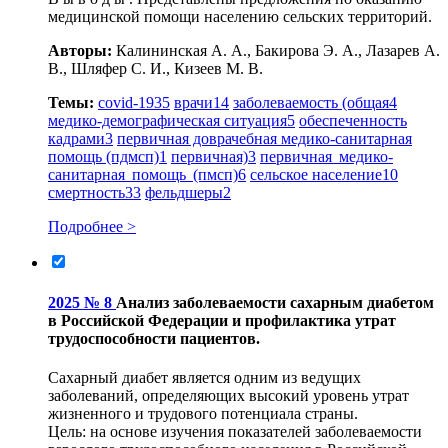
медицинской помощи населению сельских территорий.
Авторы:
Калининская А. А., Бакирова Э. А., Лазарев А.
В., Шляфер С. И., Кизеев М. В.
Темы:
covid-19
35
врачи
14
заболеваемость (общая
4
медико-демографическая ситуация
5
обеспеченность
кадрами
3
первичная доврачебная медико-санитарная
помощь (пдмсп)
1
первичная)
3
первичная медико-
санитарная помощь (пмсп)
6
сельское население
10
смертность
33
фельдшеры
2
Подробнее >
2025 № 8
Анализ заболеваемости сахарным диабетом
в Российской Федерации и профилактика утрат
трудоспособности пациентов.
Сахарный диабет является одним из ведущих
заболеваний, определяющих высокий уровень утрат
жизненного и трудового потенциала страны.
Цель: на основе изучения показателей заболеваемости