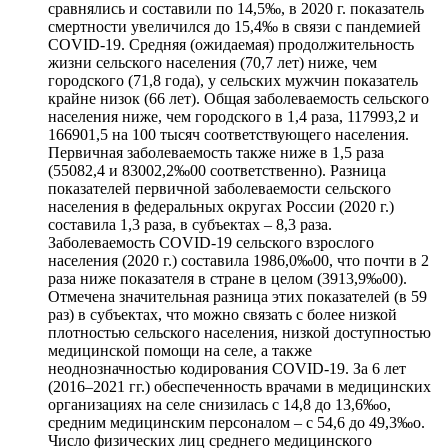
сравнялись и составили по 14,5‰, в 2020 г. показатель
смертности увеличился до 15,4‰ в связи с пандемией
COVID‑19. Средняя (ожидаемая) продолжительность
жизни сельского населения (70,7 лет) ниже, чем
городского (71,8 года), у сельских мужчин показатель
крайне низок (66 лет). Общая заболеваемость сельского
населения ниже, чем городского в 1,4 раза, 117993,2 и
166901,5 на 100 тысяч соответствующего населения.
Первичная заболеваемость также ниже в 1,5 раза
(55082,4 и 83002,2‰00 соответственно). Разница
показателей первичной заболеваемости сельского
населения в федеральных округах России (2020 г.)
составила 1,3 раза, в субъектах – 8,3 раза.
Заболеваемость COVID‑19 сельского взрослого
населения (2020 г.) составила 1986,0‰00, что почти в 2
раза ниже показателя в стране в целом (3913,9‰00).
Отмечена значительная разница этих показателей (в 59
раз) в субъектах, что можно связать с более низкой
плотностью сельского населения, низкой доступностью
медицинской помощи на селе, а также
неоднозначностью кодирования COVID‑19. За 6 лет
(2016–2021 гг.) обеспеченность врачами в медицинских
организациях на селе снизилась с 14,8 до 13,6‰о,
средним медицинским персоналом – с 54,6 до 49,3‰о.
Число физических лиц среднего медицинского