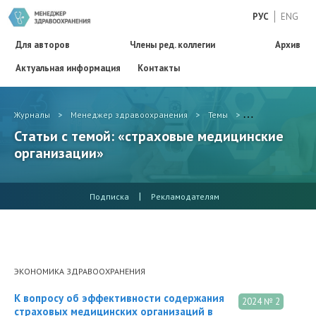
РУС
ENG
Для авторов
Члены ред. коллегии
Архив
Актуальная информация
Контакты
Журналы
>
Менеджер здравоохранения
>
Темы
>
страховые меди
Статьи с темой: «страховые медицинские
организации»
|
Подписка
Рекламодателям
ЭКОНОМИКА ЗДРАВООХРАНЕНИЯ
К вопросу об эффективности содержания
2024 № 2
страховых медицинских организаций в