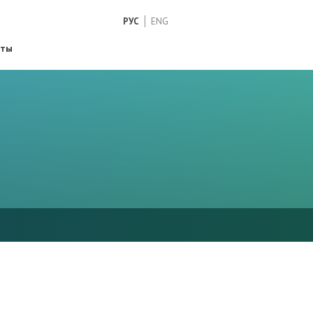
РУС
ENG
кты