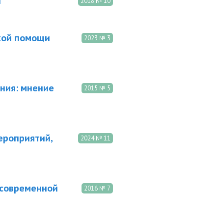
и
2018 № 10
кой помощи
2023 № 3
ния: мнение
2015 № 5
ероприятий,
2024 № 11
 современной
2016 № 7