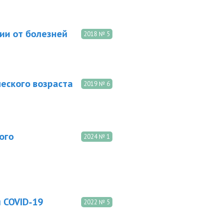
ии от болезней
2018 № 5
еского возраста
2019 № 6
ого
2024 № 1
 COVID‑19
2022 № 5