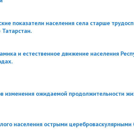
и
кие показатели населения села старше трудосп
 Татарстан.
амика и естественное движение населения Рес
одах.
в изменения ожидаемой продолжительности жи
слого населения острыми цереброваскулярными 