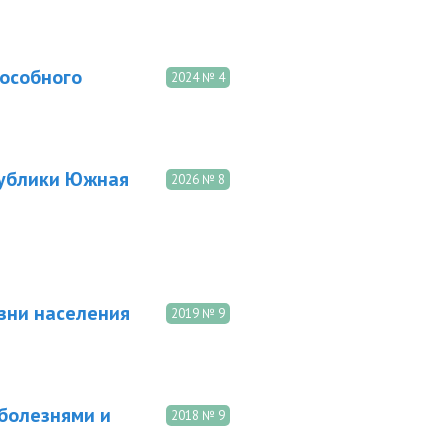
особного
2024 № 4
публики Южная
2026 № 8
зни населения
2019 № 9
болезнями и
2018 № 9