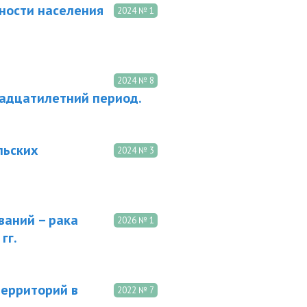
ности населения
2024 № 1
2024 № 8
надцатилетний период.
льских
2024 № 3
ваний – рака
2026 № 1
гг.
территорий в
2022 № 7