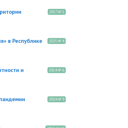
рритории
2017 № 1
я» в Республике
2025 № 4
ртности и
2014 № 6
 пандемии
2024 № 9