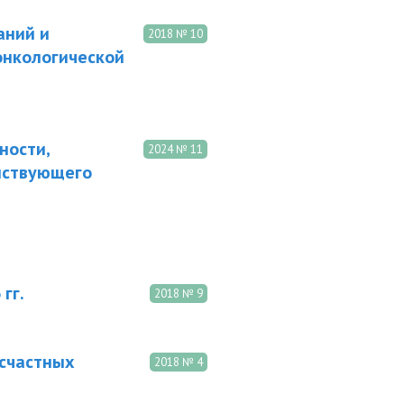
аний и
2018 № 10
онкологической
ности,
2024 № 11
йствующего
гг.
2018 № 9
есчастных
2018 № 4