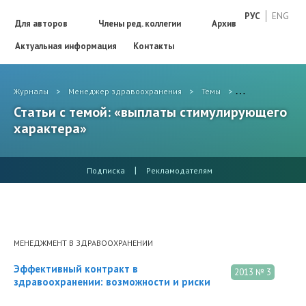
РУС
ENG
Для авторов
Члены ред. коллегии
Архив
Актуальная информация
Контакты
Журналы
>
Менеджер здравоохранения
>
Темы
>
выплаты стимул
Статьи с темой: «выплаты стимулирующего
характера»
|
Подписка
Рекламодателям
МЕНЕДЖМЕНТ В ЗДРАВООХРАНЕНИИ
Эффективный контракт в
2013 № 3
здравоохранении: возможности и риски