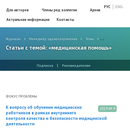
РУС
ENG
Для авторов
Члены ред. коллегии
Архив
Актуальная информация
Контакты
Журналы
>
Менеджер здравоохранения
>
Темы
>
медицинская п
Статьи с темой: «медицинская помощь»
|
Подписка
Рекламодателям
ФОКУС ПРОБЛЕМЫ
К вопросу об обучении медицинских
2019 № 9
работников в рамках внутреннего
контроля качества и безопасности медицинской
деятельности