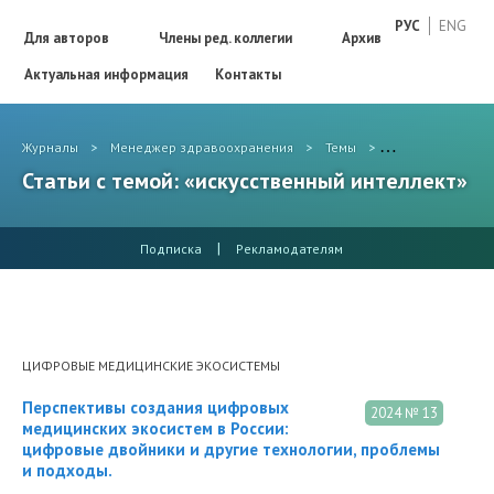
РУС
ENG
Для авторов
Члены ред. коллегии
Архив
Актуальная информация
Контакты
Журналы
>
Менеджер здравоохранения
>
Темы
>
искусственный и
Статьи с темой: «искусственный интеллект»
|
Подписка
Рекламодателям
ЦИФРОВЫЕ МЕДИЦИНСКИЕ ЭКОСИСТЕМЫ
Перспективы создания цифровых
2024 № 13
медицинских экосистем в России:
цифровые двойники и другие технологии, проблемы
и подходы.