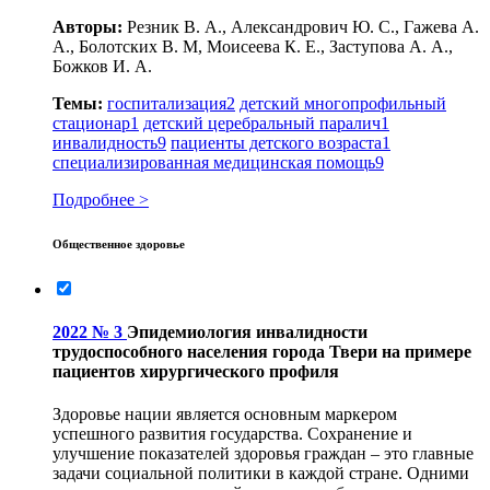
Авторы:
Резник В. А., Александрович Ю. С., Гажева А.
А., Болотских В. М, Моисеева К. Е., Заступова А. А.,
Божков И. А.
Темы:
госпитализация
2
детский многопрофильный
стационар
1
детский церебральный паралич
1
инвалидность
9
пациенты детского возраста
1
специализированная медицинская помощь
9
Подробнее >
Общественное здоровье
2022 № 3
Эпидемиология инвалидности
трудоспособного населения города Твери на примере
пациентов хирургического профиля
Здоровье нации является основным маркером
успешного развития государства. Сохранение и
улучшение показателей здоровья граждан – это главные
задачи социальной политики в каждой стране. Одними