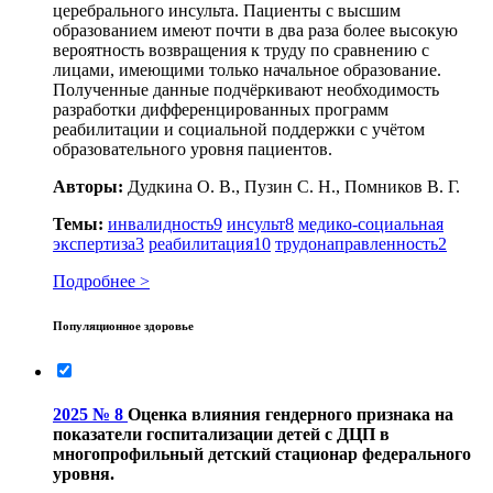
церебрального инсульта. Пациенты с высшим
образованием имеют почти в два раза более высокую
вероятность возвращения к труду по сравнению с
лицами, имеющими только начальное образование.
Полученные данные подчёркивают необходимость
разработки дифференцированных программ
реабилитации и социальной поддержки с учётом
образовательного уровня пациентов.
Авторы:
Дудкина О. В., Пузин С. Н., Помников В. Г.
Темы:
инвалидность
9
инсульт
8
медико-социальная
экспертиза
3
реабилитация
10
трудонаправленность
2
Подробнее >
Популяционное здоровье
2025 № 8
Оценка влияния гендерного признака на
показатели госпитализации детей с ДЦП в
многопрофильный детский стационар федерального
уровня.