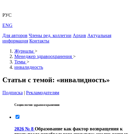
РУС
ENG
Для авторов
Члены ред. коллегии
Архив
Актуальная
информация
Контакты
Журналы
>
Менеджер здравоохранения
>
Темы
>
инвалидность
Статьи с темой: «инвалидность»
Подписка
|
Рекламодателям
Социология здравоохранения
2026 № 8
Образование как фактор возвращения к