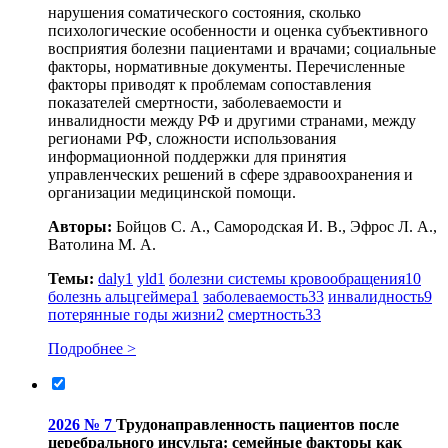
нарушения соматического состояния, сколько
психологические особенности и оценка субъективного
восприятия болезни пациентами и врачами; социальные
факторы, нормативные документы. Перечисленные
факторы приводят к проблемам сопоставления
показателей смертности, заболеваемости и
инвалидности между РФ и другими странами, между
регионами РФ, сложности использования
информационной поддержки для принятия
управленческих решений в сфере здравоохранения и
организации медицинской помощи.
Авторы:
Бойцов С. А., Самородская И. В., Эфрос Л. А.,
Ватолина М. А.
Темы:
daly
1
yld
1
болезни системы кровообращения
10
болезнь альцгеймера
1
заболеваемость
33
инвалидность
9
потерянные годы жизни
2
смертность
33
Подробнее >
2026 № 7
Трудонаправленность пациентов после
церебрального инсульта: семейные факторы как