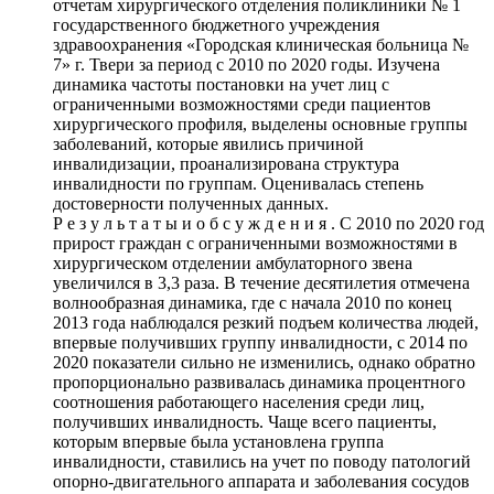
отчетам хирургического отделения поликлиники № 1
государственного бюджетного учреждения
здравоохранения «Городская клиническая больница №
7» г. Твери за период с 2010 по 2020 годы. Изучена
динамика частоты постановки на учет лиц с
ограниченными возможностями среди пациентов
хирургического профиля, выделены основные группы
заболеваний, которые явились причиной
инвалидизации, проанализирована структура
инвалидности по группам. Оценивалась степень
достоверности полученных данных.
Р е з у л ь т а т ы и о б с у ж д е н и я . С 2010 по 2020 год
прирост граждан с ограниченными возможностями в
хирургическом отделении амбулаторного звена
увеличился в 3,3 раза. В течение десятилетия отмечена
волнообразная динамика, где с начала 2010 по конец
2013 года наблюдался резкий подъем количества людей,
впервые получивших группу инвалидности, с 2014 по
2020 показатели сильно не изменились, однако обратно
пропорционально развивалась динамика процентного
соотношения работающего населения среди лиц,
получивших инвалидность. Чаще всего пациенты,
которым впервые была установлена группа
инвалидности, ставились на учет по поводу патологий
опорно-двигательного аппарата и заболевания сосудов