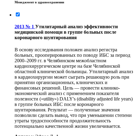
Менеджмент в здравоохранении
2013 № 1
Утилитарный анализ эффективности
медицинской помощи в группе больных после
коронарного шунтирования
В основу исследования положен анализ регистра
больных, прооперированных по поводу ИБС за период
2000–2009 гг. в Челябинском межобластном
кардиохирургическом центре на базе Челябинской
областной клинической больницы. Утилитарный анализ
в кардиохирургии может сыграть решающую роль при
принятии организационных, клинических и
финансовых решений. Цель — провести клинико-
экономический анализ с применением показателя
полезности («utility») DALY's (disability adjusted life years)
в группе больных ИБС после коронарного
шунтирования. Результат — полученные значения
позволили сделать вывод, что при уменьшении степени
утраты трудоспособности продолжительность
потенциально качественной жизни увеличивается.