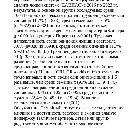
аналитической системе (ЕАВИАС) с 2016 по 2023 гг.
Результаты. В основной группе обследуемых среди
16043 одиноких граждан процент трудонаправленности
составил 11,7% (n=883), среди семейных – 17,5%
(n=7072) из 40381 опрошенных, статистическая
значимость подтверждена с помощью критерия Фишера
(р<0,001) и критерия Пирсона (р<0,001). Трудовая
направленность среди одиноких женщин составила
7,6% (n=828 из 10948), среди семейных женщин 11,7%
(n=2152 из 18387). Границы доверительного интервала
>1 (р<0,05) что указывает на статистически значимые
различия (увеличение шансов отсутствия
трудонаправленности в зависимости от семейного
положения). Шансы (ОШ, OR – odds ratio) отсутствия
трудонаправленности среди одиноких женщин в 1,6
раза выше, чем среди семейных (95% ДИ: 1,49–1,76).
Трудовая направленность среди одиноких мужчин
составила 20,7% (n=1055 из 5095), среди семейных
мужчин 22,4% (n=4920 из 21994). Различия
статистически значимы (р=0,001).
Обсуждение. Семейный статус оказывает существенное
влияние на доступность ресурсов и эмоциональную
поддержку. Наличие партнёра, детей или других
родственников может облегчить выполнение