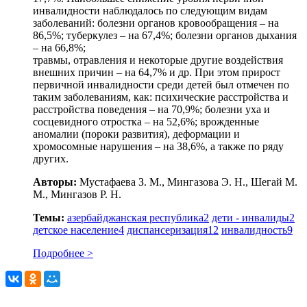
инвалидности наблюдалось по следующим видам
заболеваний: болезни органов кровообращения – на
86,5%; туберкулез – на 67,4%; болезни органов дыхания
– на 66,8%;
травмы, отравления и некоторые другие воздействия
внешних причин – на 64,7% и др. При этом прирост
первичной инвалидности среди детей был отмечен по
таким заболеваниям, как: психические расстройства и
расстройства поведения – на 70,9%; болезни уха и
сосцевидного отростка – на 52,6%; врожденные
аномалии (пороки развития), деформации и
хромосомные нарушения – на 38,6%, а также по ряду
других.
Авторы:
Мустафаева З. М., Мингазова Э. Н., Шегай М.
М., Мингазов Р. Н.
Темы:
азербайджанская республика
2
дети - инвалиды
2
детское население
4
диспансеризация
12
инвалидность
9
Подробнее >