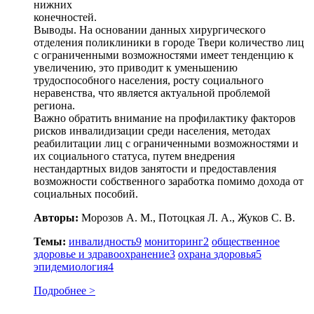
нижних
конечностей.
Выводы. На основании данных хирургического
отделения поликлиники в городе Твери количество лиц
с ограниченными возможностями имеет тенденцию к
увеличению, это приводит к уменьшению
трудоспособного населения, росту социального
неравенства, что является актуальной проблемой
региона.
Важно обратить внимание на профилактику факторов
рисков инвалидизации среди населения, методах
реабилитации лиц с ограниченными возможностями и
их социального статуса, путем внедрения
нестандартных видов занятости и предоставления
возможности собственного заработка помимо дохода от
социальных пособий.
Авторы:
Морозов А. М., Потоцкая Л. А., Жуков С. В.
Темы:
инвалидность
9
мониторинг
2
общественное
здоровье и здравоохранение
3
охрана здоровья
5
эпидемиология
4
Подробнее >