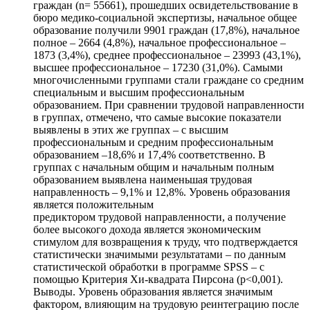
граждан (n= 55661), прошедших освидетельствование в
бюро медико-социальной экспертизы, начальное общее
образование получили 9901 граждан (17,8%), начальное
полное – 2664 (4,8%), начальное профессиональное –
1873 (3,4%), среднее профессиональное – 23993 (43,1%),
высшее профессиональное – 17230 (31,0%). Самыми
многочисленными группами стали граждане со средним
специальным и высшим профессиональным
образованием. При сравнении трудовой направленности
в группах, отмечено, что самые высокие показатели
выявлены в этих же группах – с высшим
профессиональным и средним профессиональным
образованием –18,6% и 17,4% соответственно. В
группах с начальным общим и начальным полным
образованием выявлена наименьшая трудовая
направленность – 9,1% и 12,8%. Уровень образования
является положительным
предиктором трудовой направленности, а получение
более высокого дохода является экономическим
стимулом для возвращения к труду, что подтверждается
статистически значимыми результатами – по данным
статистической обработки в программе SPSS – с
помощью Критерия Хи-квадрата Пирсона (р<0,001).
Выводы. Уровень образования является значимым
фактором, влияющим на трудовую реинтеграцию после