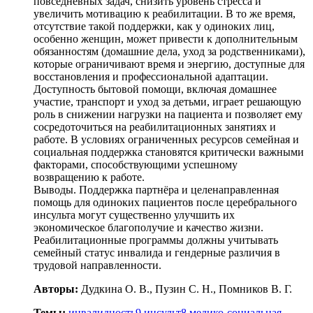
повседневных задач, снизить уровень стресса и
увеличить мотивацию к реабилитации. В то же время,
отсутствие такой поддержки, как у одиноких лиц,
особенно женщин, может привести к дополнительным
обязанностям (домашние дела, уход за родственниками),
которые ограничивают время и энергию, доступные для
восстановления и профессиональной адаптации.
Доступность бытовой помощи, включая домашнее
участие, транспорт и уход за детьми, играет решающую
роль в снижении нагрузки на пациента и позволяет ему
сосредоточиться на реабилитационных занятиях и
работе. В условиях ограниченных ресурсов семейная и
социальная поддержка становятся критически важными
факторами, способствующими успешному
возвращению к работе.
Выводы. Поддержка партнёра и целенаправленная
помощь для одиноких пациентов после церебрального
инсульта могут существенно улучшить их
экономическое благополучие и качество жизни.
Реабилитационные программы должны учитывать
семейный статус инвалида и гендерные различия в
трудовой направленности.
Авторы:
Дудкина О. В., Пузин С. Н., Помников В. Г.
Темы:
инвалидность
9
инсульт
8
медико-социальная