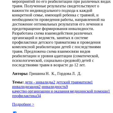
мероприятий по его реабилитации при различных видах
травм. Полученные результаты свидетельствуют о
важности индивидуального подхода к каждой
конкретной семье, имеющей ребенка с травмой, и
необходимости проведения работы, направленной на
достижение оптимальных результатов его лечения и
предотвращение формирования инвалидности.
Разработана схема взаимодействия различных
организаций и ведомств, занятых в системе
профилактики детского травматизма и проведения
комплексной реабилитации детей с последствиями
травм. Предложена схема взаимосвязи видов
реабилитации и уровня адаптации (соматической,
психологической, социально-средовой) детей с
последствиями травм в возрасте до 12 лет.
Авторы:
Гришина Н. К., Гордова Л. Д.
Темы:
дети - инвалиды
2
детский травматизм
1
инвалидизация
2
инвалидность
9
качество организации и оказания медицинской помощи
1
профилактика
34
Подробнее >