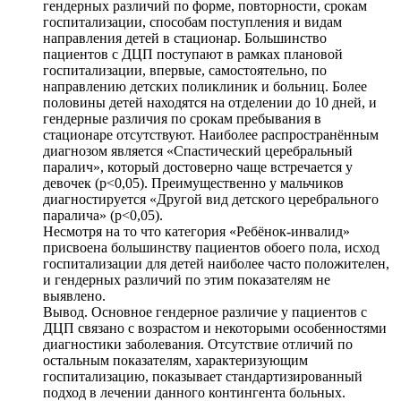
гендерных различий по форме, повторности, срокам
госпитализации, способам поступления и видам
направления детей в стационар. Большинство
пациентов с ДЦП поступают в рамках плановой
госпитализации, впервые, самостоятельно, по
направлению детских поликлиник и больниц. Более
половины детей находятся на отделении до 10 дней, и
гендерные различия по срокам пребывания в
стационаре отсутствуют. Наиболее распространённым
диагнозом является «Спастический церебральный
паралич», который достоверно чаще встречается у
девочек (p<0,05). Преимущественно у мальчиков
диагностируется «Другой вид детского церебрального
паралича» (p<0,05).
Несмотря на то что категория «Ребёнок-инвалид»
присвоена большинству пациентов обоего пола, исход
госпитализации для детей наиболее часто положителен,
и гендерных различий по этим показателям не
выявлено.
Вывод. Основное гендерное различие у пациентов с
ДЦП связано с возрастом и некоторыми особенностями
диагностики заболевания. Отсутствие отличий по
остальным показателям, характеризующим
госпитализацию, показывает стандартизированный
подход в лечении данного контингента больных.