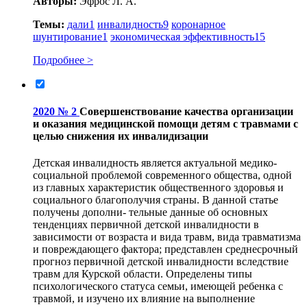
Авторы:
Эфрос Л. А.
Темы:
дали
1
инвалидность
9
коронарное
шунтирование
1
экономическая эффективность
15
Подробнее >
2020 № 2
Совершенствование качества организации
и оказания медицинской помощи детям с травмами с
целью снижения их инвалидизации
Детская инвалидность является актуальной медико-
социальной проблемой современного общества, одной
из главных характеристик общественного здоровья и
социального благополучия страны. В данной статье
получены дополни- тельные данные об основных
тенденциях первичной детской инвалидности в
зависимости от возраста и вида травм, вида травматизма
и повреждающего фактора; представлен среднесрочный
прогноз первичной детской инвалидности вследствие
травм для Курской области. Определены типы
психологического статуса семьи, имеющей ребенка с
травмой, и изучено их влияние на выполнение