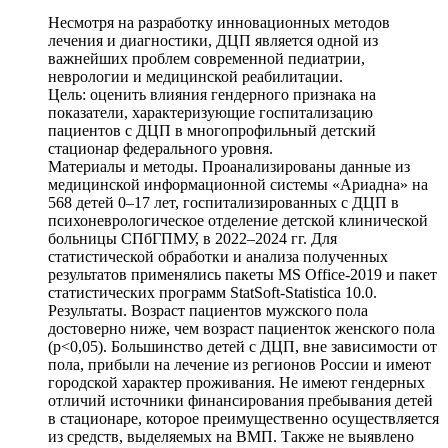
Несмотря на разработку инновационных методов
лечения и диагностики, ДЦП является одной из
важнейших проблем современной педиатрии,
неврологии и медицинской реабилитации.
Цель: оценить влияния гендерного признака на
показатели, характеризующие госпитализацию
пациентов с ДЦП в многопрофильный детский
стационар федерального уровня.
Материалы и методы. Проанализированы данные из
медицинской информационной системы «Ариадна» на
568 детей 0–17 лет, госпитализированных с ДЦП в
психоневрологическое отделение детской клинической
больницы СПбГПМУ, в 2022–2024 гг. Для
статистической обработки и анализа полученных
результатов применялись пакеты MS Office-2019 и пакет
статистических программ StatSoft-Statistica 10.0.
Результаты. Возраст пациентов мужского пола
достоверно ниже, чем возраст пациенток женского пола
(p<0,05). Большинство детей с ДЦП, вне зависимости от
пола, прибыли на лечение из регионов России и имеют
городской характер проживания. Не имеют гендерных
отличий источники финансирования пребывания детей
в стационаре, которое преимущественно осуществляется
из средств, выделяемых на ВМП. Также не выявлено