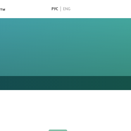
кты
РУС
ENG