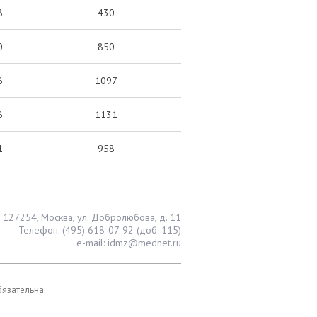
8
430
0
850
6
1097
6
1131
1
958
127254, Москва, ул. Добролюбова, д. 11
Телефон: (495) 618-07-92 (доб. 115)
e-mail: idmz@mednet.ru
бязательна.