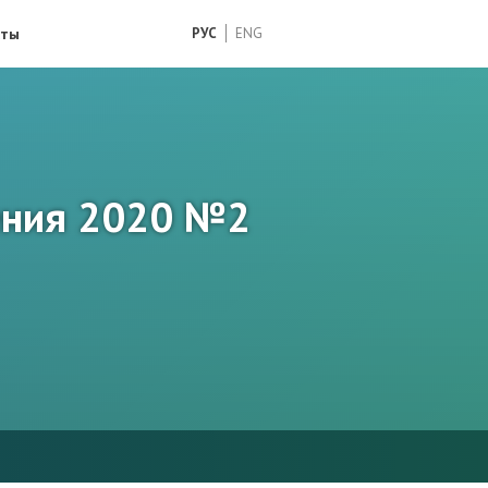
кты
РУС
ENG
ения 2020 №2