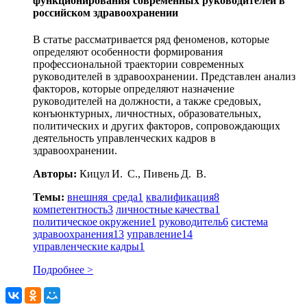
функционирования современных руководителей в
российском здравоохранении
В статье рассматривается ряд феноменов, которые
определяют особенности формирования
профессиональной траектории современных
руководителей в здравоохранении. Представлен анализ
факторов, которые определяют назначение
руководителей на должности, а также средовых,
конъюнктурных, личностных, образовательных,
политических и других факторов, сопровождающих
деятельность управленческих кадров в
здравоохранении.
Авторы:
Кицул И. С., Пивень Д. В.
Темы:
внешняя среда
1
квалификация
8
компетентность
3
личностные качества
1
политическое окружение
1
руководитель
6
система
здравоохранения
13
управление
14
управленческие кадры
1
Подробнее >