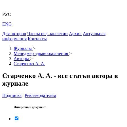
РУС
ENG
Для авторов
Члены ред. коллегии
Архив
Актуальная
информация
Контакты
Журналы
>
Менеджер здравоохранения
>
Авторы
>
Старченко А. А.
Старченко А. А. - все статьи автора в
журнале
Подписка
|
Рекламодателям
Интересный документ