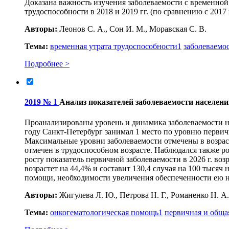
Доказана важность изучения заболеваемости с временной
трудоспособности в 2018 и 2019 гг. (по сравнению с 2017
Авторы:
Леонов С. А., Сон И. М., Моравская С. В.
Темы:
временная утрата трудоспособности
1
заболеваемос
Подробнее >
2019 № 1
Анализ показателей заболеваемости населения
Проанализированы уровень и динамика заболеваемости нас
году Санкт-Петербург занимал 1 место по уровню перви
Максимальные уровни заболеваемости отмечены в возрас
отмечен в трудоспособном возрасте. Наблюдался также р
росту показатель первичной заболеваемости в 2026 г. воз
возрастет на 44,4% и составит 130,4 случая на 100 тыся
помощи, необходимости увеличения обеспеченности ею н
Авторы:
Жигулева Л. Ю., Петрова Н. Г., Романенко Н. А.
Темы:
онкогематологическая помощь
1
первичная и обща