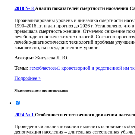
2018 № 8
Анализ показателей смертности населения Санк
Проанализированы уровень и динамика смертности насел
1990–2016 г.г. и дан прогноз до 2026 г. Установлено, чт
превышала смертность женщин. Отмечено снижение показ
лечебно-диагностических технологий. Согласно прогнозу,
лечебно-диагностических технологий проблема улучшения
комплексно, на государственном уровне
Авторы:
Жигулева Л. Ю.
Темы:
гемобластозы
1
кроветворной и родственной им т
Подробнее >
Моделирование и прогнозирование
2024 № 1
Особенности естественного движения населен
Проведенный анализ позволил выделить основные особен
депопуляция населения – длительная естественная убыль