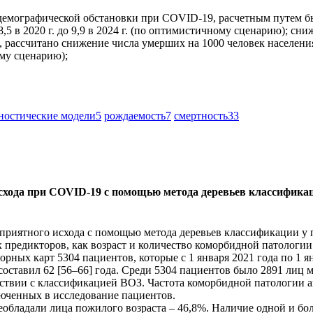
 демографической обстановки при COVID‑19, расчетным путем б
5 в 2020 г. до 9,9 в 2024 г. (по оптимистичному сценарию); сни
о, рассчитано снижение числа умерших на 1000 человек населения 
ому сценарию);
ностические модели
5
рождаемость
7
смертность
33
схода при COVID‑19 с помощью метода деревьев классификац
оприятного исхода с помощью метода деревьев классификации у
 предикторов, как возраст и количество коморбидной патологии
ных карт 5304 пациентов, которые с 1 января 2021 года по 1 я
ставил 62 [56–66] года. Среди 5304 пациентов было 2891 лиц му
тствии с классификацией ВОЗ. Частота коморбидной патологии 
люченных в исследование пациентов.
реобладали лица пожилого возраста – 46,8%. Наличие одной и 