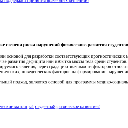
ма поддержки принятия врачебных решений
6
нке степени риска нарушений физического развития студенто
ли основой для разработки соответствующих прогностических 
учае развития дефицита или избытка массы тела среди студентов
зируемого явления, через градацию значимости факторов относ
нических, поведенческих факторов на формирование нарушений 
альный подход, являются основой для программы медико-социал
ческие матрицы
1
студенты
8
физическое развитие
2