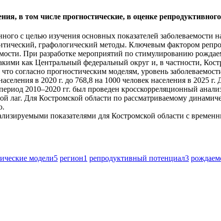
ния, в том числе прогностические, в оценке репродуктивного
енного с целью изучения основных показателей заболеваемости 
литический, графологический методы. Ключевым фактором репро
аемости. При разработке мероприятий по стимулированию рождае
кими как Центральный федеральный округ и, в частности, Кост
, что согласно прогностическим моделям, уровень заболеваемост
 населения в 2020 г. до 768,8 на 1000 человек населения в 2025 
 период 2010–2020 гг. был проведен кросскорреляционный анали
й лаг. Для Костромской области по рассматриваемому динамиче
о.
нализируемыми показателями для Костромской области с временны
ические модели
5
регион
1
репродуктивный потенциал
3
рождаем