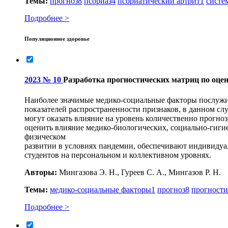
Темы:
прогноз
8
псориаз
4
псориатический артрит
1
систе
Подробнее >
Популяционное здоровье
2023 № 10
Разработка прогностических матриц по оце
Наиболее значимые медико-социальные факторы послужи
показателей распространенности признаков, в данном сл
могут оказать влияние на уровень количественно прогно
оценить влияние медико-биологических, социально-гигие
физическом
развитии в условиях пандемии, обеспечивают индивиду
студентов на персональном и коллективном уровнях.
Авторы:
Мингазова Э. Н., Гуреев С. А., Мингазов Р. Н.
Темы:
медико-социальные факторы
1
прогноз
8
прогности
Подробнее >