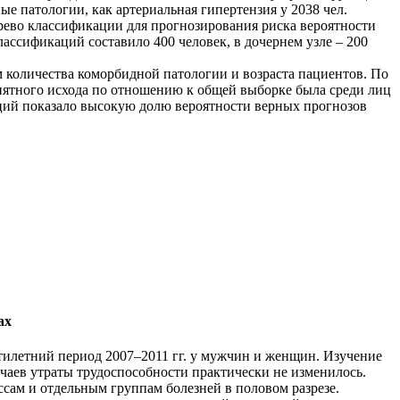
ые патологии, как артериальная гипертензия у 2038 чел.
 дерево классификации для прогнозирования риска вероятности
ассификаций составило 400 человек, в дочернем узле – 200
 количества коморбидной патологии и возраста пациентов. По
риятного исхода по отношению к общей выборке была среди лиц
аций показало высокую долю вероятности верных прогнозов
ах
ятилетний период 2007–2011 гг. у мужчин и женщин. Изучение
учаев утраты трудоспособности практически не изменилось.
ссам и отдельным группам болезней в половом разрезе.