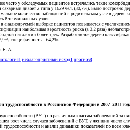
лее часто у обследуемых пациентов встречались такие коморбидн
 и сахарный диабет 2 типа у 1629 чел. (30,7%). Было построено
альное количество наблюдений в родительском узле в дереве кл
сь 8 терминальных узлов.
 в анализируемой выборке пациентов повышается с увеличением
сификации наибольшая вероятность риска (в 3,2 раза) неблагоп
рбидной патологии более трех. Разработанное дерево классифик
7,9%, специфичность – 64,2%.
 Е. А.
патология
1
неблагоприятный исход
1
прогноз
8
й трудоспособности в Российской Федерации в 2007–2011 год
трудоспособности (ВУТ) по различным классам заболеваний за п
ошел рост числа случаев заболеваний с ВУТ, у женщин число сл
й трудоспособности и анализ динамики показателей по всем кла