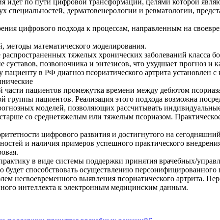
ния идет по пути цифровой трансформации, целями которой явл
вух специальностей, дерматовенерологии и ревматологии, предс
ения цифрового подхода к процессам, направленным на своевре
, методы математического моделирования.
ее распространенных тяжелых хронических заболеваний класса б
суставов, позвоночника и энтезисов, что ухудшает прогноз и к
 пациенту в РФ диагноз псориатического артрита установлен с
инические
 части пациентов промежутка времени между дебютом псориаза 
й группы пациентов. Реализация этого подхода возможна посре
рогнозных моделей, позволяющих рассчитывать индивидуальные 
 и старше со среднетяжелым или тяжелым псориазом. Практическ
оритетности цифрового развития и достигнутого на сегодняшний
ностей и наличия примеров успешного практического внедрени
овая.
рактику в виде системы поддержки принятия врачебных/управл
то будет способствовать осуществлению персонифицированного
блем несвоевременного выявления псориатического артрита. Пе
нного интеллекта к электронным медицинским данным.