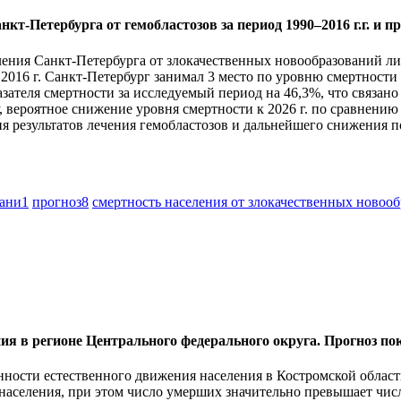
т-Петербурга от гемобластозов за период 1990–2016 г.г. и пр
ения Санкт-Петербурга от злокачественных новообразований ли
о в 2016 г. Санкт-Петербург занимал 3 место по уровню смертнос
ателя смертности за исследуемый период на 46,3%, что связан
 вероятное снижение уровня смертности к 2026 г. по сравнению с
 результатов лечения гемобластозов и дальнейшего снижения по
кани
1
прогноз
8
смертность населения от злокачественных ново
ия в регионе Центрального федерального округа. Прогноз пок
ности естественного движения населения в Костромской области
 населения, при этом число умерших значительно превышает чис