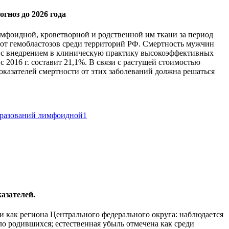
огноз до 2026 года
мфоидной, кроветворной и родственной им ткани за период
ти от гемобластозов среди территорий РФ. Смертность мужчин
о с внедрением в клиническую практику высокоэффективных
 2016 г. составит 21,1%. В связи с растущей стоимостью
казателей смертности от этих заболеваний должна решаться
образований лимфоидной
1
азателей.
 как региона Центрального федерального округа: наблюдается
ло родившихся; естественная убыль отмечена как среди