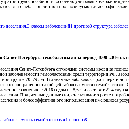
 утратой трудоспособности, особенно учитывая возможное врем
 г.) в связи с неблагоприятной прогнозируемой демографической
ть населения.
3
классы заболеваний
1
прогноз
8
структура заболе
 Санкт-Петербурга гемобластозами за период 1990–2016 г.г. и 
еления Санкт-Петербурга опухолями системы крови за период 199
чной заболеваемости гемобластозами среди территорий РФ. Заб
тной группе 70–79 лет. В динамике наблюдался рост первичной 
ост распространенности (общей заболеваемости) гемобластозов.
растет по сравнению с 2016 годом на 8,6% и составит 21,4 случа
ч населения. Полученные данные свидетельствуют о росте потре
аселения и более эффективного использования имеющихся ресу
я заболеваемость гемобластозами
1
прогноз
8