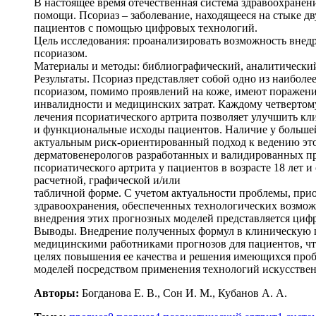
В настоящее время отечественная система здравоохране
помощи. Псориаз – заболевание, находящееся на стыке д
пациентов с помощью цифровых технологий.
Цель исследования: проанализировать возможность внедр
псориазом.
Материалы и методы: библиографический, аналитический
Результаты. Псориаз представляет собой одно из наибол
псориазом, помимо проявлений на коже, имеют поражение 
инвалидности и медицинских затрат. Каждому четвертому
лечения псориатического артрита позволяет улучшить кл
и функциональные исходы пациентов. Наличие у большей
актуальным риск-ориентированный подход к ведению это
дерматовенерологов разработанных и валидированных п
псориатического артрита у пациентов в возрасте 18 лет
расчетной, графической и/или
табличной форме. С учетом актуальности проблемы, при
здравоохранения, обеспеченных технологических возмож
внедрения этих прогнозных моделей представляется цифр
Выводы. Внедрение полученных формул в клиническую п
медицинскими работниками прогнозов для пациентов, ч
целях повышения ее качества и решения имеющихся про
моделей посредством применения технологий искусстве
Авторы:
Богданова Е. В., Сон И. М., Кубанов А. А.