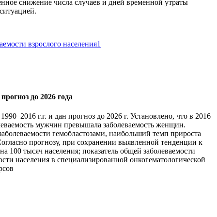
енное снижение числа случаев и дней временной утраты
 ситуацией.
ваемости взрослого населения
1
прогноз до 2026 года
0–2016 г.г. и дан прогноз до 2026 г. Установлено, что в 2016
олеваемость мужчин превышала заболеваемость женщин.
заболеваемости гемобластозами, наибольший темп прироста
 Согласно прогнозу, при сохранении выявленной тенденции к
я на 100 тысяч населения; показатель общей заболеваемости
бности населения в специализированной онкогематологической
рсов