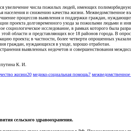
ся увеличение числа пожилых людей, имеющих полиморбидную 
я населения и снижению качества жизни. Межведомственное вза
учшение процессов выявления и поддержки граждан, нуждающихс
ации проекта долговременного ухода за пожилыми людьми и ин
 социологическое исследование, в рамках которого была разраб
этой области и представляющих все 18 районов города. В опрос
цию проекта; в частности, более четверти опрошенных указали 
ния граждан, нуждающихся в уходе, хорошо отработан.
устранения выявленных недочетов и совершенствования междис
ипутина К. И.
ачество жизни
20
медико-социальная помощь
7
межведомственное
вития сельского здравоохранения.