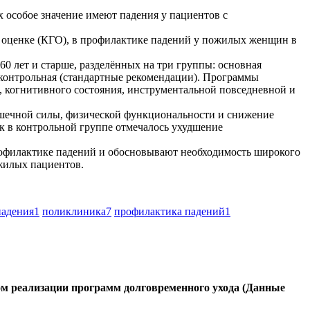
 особое значение имеют падения у пациентов с
й оценке (КГО), в профилактике падений у пожилых женщин в
 лет и старше, разделённых на три группы: основная
контрольная (стандартные рекомендации). Программы
 когнитивного состояния, инструментальной повседневной и
ышечной силы, физической функциональности и снижение
к в контрольной группе отмечалось ухудшение
офилактике падений и обосновывают необходимость широкого
жилых пациентов.
падения
1
поликлиника
7
профилактика падений
1
м реализации программ долговременного ухода (Данные