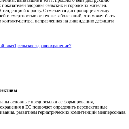
ричины, вызвавшие в 90 гг. прошлого века деструкцию
 показателей здоровья сельских и городских жителей.
й тенденцией к росту. Отмечается диспропорция между
ей и смертностью от тех же заболеваний, что может быть
о контакт-центра, направленная на ликвидацию дефицита
ой врач
1
сельское здравоохранение
7
спективы
ованы основные предпосылки ее формирования,
охранения в ЕС позволяет определить перспективные
живания, развитием гериатрических компетенций медперсонала,