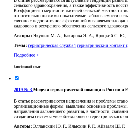
В статье рассматриваются актуальные тенденции развити
сельского здравоохранения, а также эффективность восст
Коэффициент смертности жителей сельской местности зна
относительно низкими показателями заболеваемости сель
связано с недостаточно эффективной выявляемостью дан
кадрового и ресурсного обеспечения сельского здравоохр
Авторы:
Якушин М. А., Бакирова Э. А., Яроцкий С. Ю., В
Темы:
гериатрическая служба
4
гериатрический контакт-
Подробнее >
Зарубежный опыт
2019 № 3
Модели гериатрической помощи в России и 
В статье рассматриваются направления и проблемы стан
организационные формы, выявлены основные проблемы. С
направления дальнейшего развития, в частности, связан
созданием системы «всеобъемлющего гериатрического оц
Авторы:
Элланский Ю. Г., Ильюхин Р. Г., Айвазян Ш. Г.