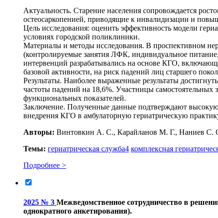
Актуальность. Старение населения сопровождается росто
остеосаркопенией, приводящие к инвалидизации и повы
Цель исследования: оценить эффективность модели гери
условиях городской поликлиники.
Материалы и методы исследования. В проспективном нер
(контролируемые занятия ЛФК, индивидуальное питание,
интервенций разрабатывались на основе КГО, включающе
базовой активности, на риск падений лиц старшего покол
Результаты. Наиболее выраженные результаты достигнут
частоты падений на 18,6%. Участницы самостоятельных 
функциональных показателей.
Заключение. Полученные данные подтверждают высокую 
внедрения КГО в амбулаторную гериатрическую практику
Авторы:
Винтовкин А. С., Карайланов М. Г., Наниев С. О
Темы:
гериатрическая служба
4
комплексная гериатричес
Подробнее >
2025 № 3
Межведомственное сотрудничество в решени
однократного анкетирования).