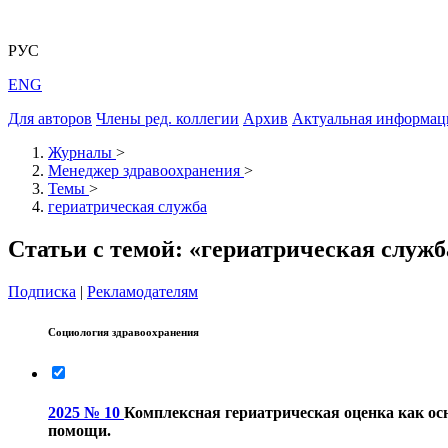
РУС
ENG
Для авторов
Члены ред. коллегии
Архив
Актуальная информац
Журналы
>
Менеджер здравоохранения
>
Темы
>
гериатрическая служба
Статьи с темой: «гериатрическая служб
Подписка
|
Рекламодателям
Социология здравоохранения
2025 № 10
Комплексная гериатрическая оценка как ос
помощи.