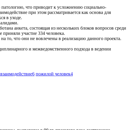
патологию, что приводит к усложнению социально-
имодействие при этом рассматривается как основа для
я в уходе.
валидами.
отана анкета, состоящая из нескольких блоков вопросов среди
е приняли участие 334 человека.
на то, что они не вовлечены в реализацию данного проекта.
циплинарного и межведомственного подхода в ведении
 взаимодействие
6
пожилой человек
4