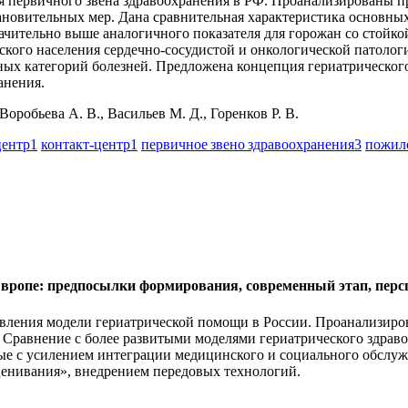
я первичного звена здравоохранения в РФ. Проанализированы п
ановительных мер. Дана сравнительная характеристика основных
чительно выше аналогичного показателя для горожан со стойко
ского населения сердечно-сосудистой и онкологической патологи
ных категорий болезней. Предложена концепция гериатрическог
анения.
оробьева А. В., Васильев М. Д., Горенков Р. В.
центр
1
контакт-центр
1
первичное звено здравоохранения
3
пожил
Европе: предпосылки формирования, современный этап, пер
овления модели гериатрической помощи в России. Проанализир
равнение с более развитыми моделями гериатрического здраво
ные с усилением интеграции медицинского и социального обслу
енивания», внедрением передовых технологий.