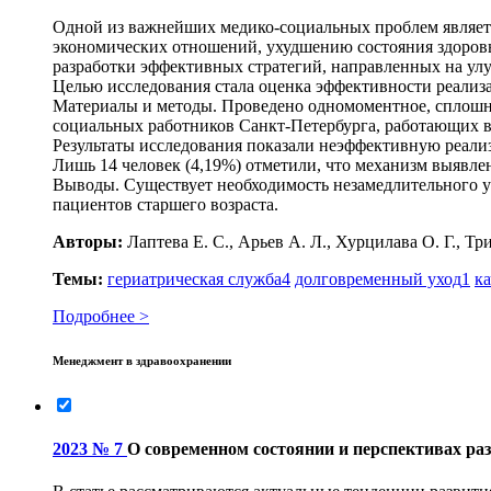
Одной из важнейших медико-социальных проблем являет
экономических отношений, ухудшению состояния здоровь
разработки эффективных стратегий, направленных на ул
Целью исследования стала оценка эффективности реализ
Материалы и методы. Проведено одномоментное, сплошное
социальных работников Санкт-Петербурга, работающих в 
Результаты исследования показали неэффективную реализа
Лишь 14 человек (4,19%) отметили, что механизм выявле
Выводы. Существует необходимость незамедлительного 
пациентов старшего возраста.
Авторы:
Лаптева Е. С., Арьев А. Л., Хурцилава О. Г., Тр
Темы:
гериатрическая служба
4
долговременный уход
1
к
Подробнее >
Менеджмент в здравоохранении
2023 № 7
О современном состоянии и перспективах раз