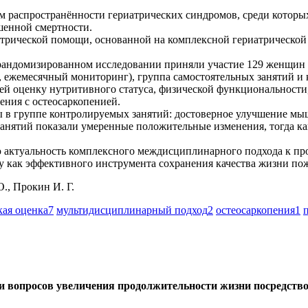
м распространённости гериатрических синдромов, среди которых
шенной смертности.
атрической помощи, основанной на комплексной гериатрическо
андомизированном исследовании приняли участие 129 женщин 60
 ежемесячный мониторинг), группа самостоятельных занятий и 
й оценку нутритивного статуса, физической функциональности,
ения с остеосаркопенией.
ы в группе контролируемых занятий: достоверное улучшение м
занятий показали умеренные положительные изменения, тогда ка
актуальность комплексного междисциплинарного подхода к пр
 как эффективного инструмента сохранения качества жизни по
., Прокин И. Г.
кая оценка
7
мультидисциплинарный подход
2
остеосаркопения
1
и вопросов увеличения продолжительности жизни посредство