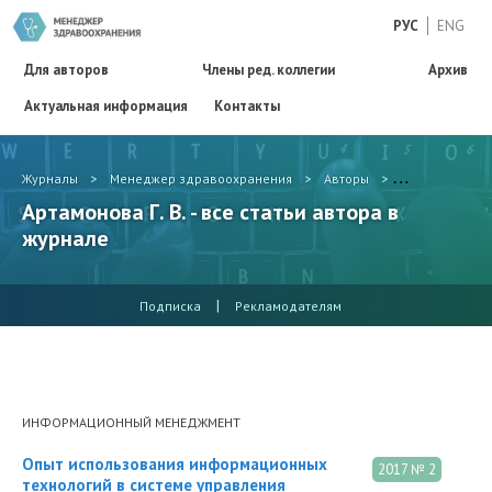
РУС
ENG
Для авторов
Члены ред. коллегии
Архив
Актуальная информация
Контакты
Журналы
>
Менеджер здравоохранения
>
Авторы
>
Артамонова Г. 
Артамонова Г. В. - все статьи автора в
журнале
|
Подписка
Рекламодателям
ИНФОРМАЦИОННЫЙ МЕНЕДЖМЕНТ
Опыт использования информационных
2017 № 2
технологий в системе управления