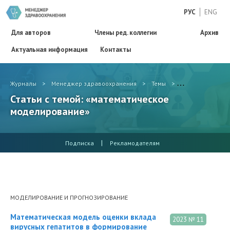
РУС
ENG
Для авторов
Члены ред. коллегии
Архив
Актуальная информация
Контакты
Журналы
>
Менеджер здравоохранения
>
Темы
>
математическое
Статьи с темой: «математическое
моделирование»
|
Подписка
Рекламодателям
МОДЕЛИРОВАНИЕ И ПРОГНОЗИРОВАНИЕ
Математическая модель оценки вклада
2023 № 11
вирусных гепатитов в формирование