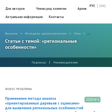
РУС
ENG
Для авторов
Члены ред. коллегии
Архив
Актуальная информация
Контакты
Журналы
>
Менеджер здравоохранения
>
Темы
>
региональные о
Статьи с темой: «региональные
особенности»
|
Подписка
Рекламодателям
ФОКУС ПРОБЛЕМЫ
Применение метода анализа
2020 № 6
«ориентированных деревьев с оценками»
для выявления региональных особенностей