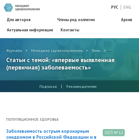
РУС
ENG
Для авторов
Члены ред. коллегии
Архив
Актуальная информация
Контакты
Журналы
>
Менеджер здравоохранения
>
Темы
>
впервые выявле
Статьи с темой: «впервые выявленная
(первичная) заболеваемость»
|
Подписка
Рекламодателям
ПОПУЛЯЦИОННОЕ ЗДОРОВЬЕ
Заболеваемость острым коронарным
2023 № 12
синдромом в Российской Федерации и в