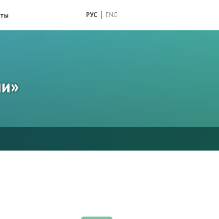
кты
РУС
ENG
ми»