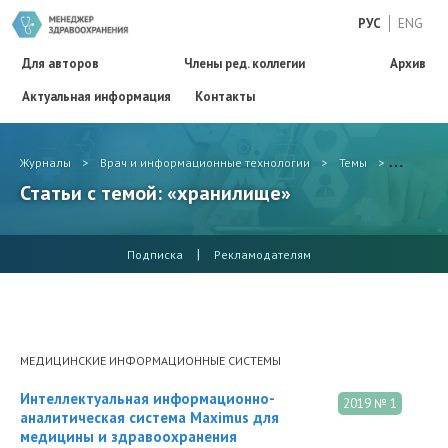
РУС
ENG
Для авторов
Члены ред. коллегии
Архив
Актуальная информация
Контакты
Журналы
>
Врач и информационные технологии
>
Темы
>
хранили
Статьи с темой: «хранилище»
|
Подписка
Рекламодателям
МЕДИЦИНСКИЕ ИНФОРМАЦИОННЫЕ СИСТЕМЫ
Интеллектуальная информационно-
2019 № 1
аналитическая система Maximus для
медицины и здравоохранения