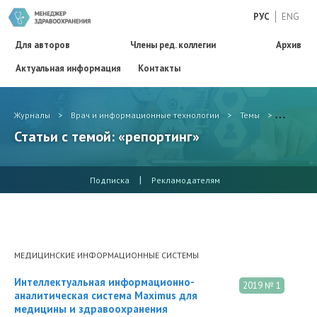
РУС
ENG
Для авторов
Члены ред. коллегии
Архив
Актуальная информация
Контакты
Журналы
>
Врач и информационные технологии
>
Темы
>
репорти
Статьи с темой: «репортинг»
|
Подписка
Рекламодателям
МЕДИЦИНСКИЕ ИНФОРМАЦИОННЫЕ СИСТЕМЫ
Интеллектуальная информационно-
2019 № 1
аналитическая система Maximus для
медицины и здравоохранения