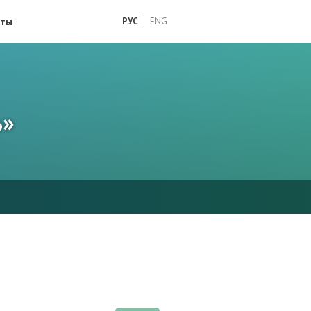
кты
РУС
ENG
ь»