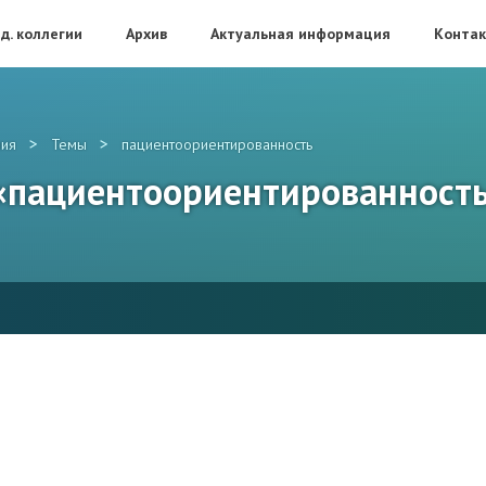
д. коллегии
Архив
Актуальная информация
Конта
>
>
ия
Темы
пациентоориентированность
 «пациентоориентированност