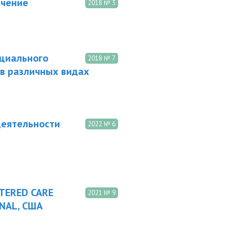
ечение
2018 № 3
оциального
2018 № 7
 в различных видах
деятельности
2022 № 6
TERED CARE
2021 № 9
NAL, США