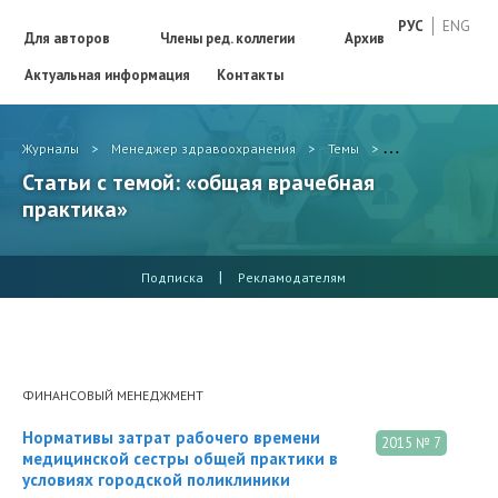
РУС
ENG
Для авторов
Члены ред. коллегии
Архив
Актуальная информация
Контакты
Журналы
>
Менеджер здравоохранения
>
Темы
>
общая врачебна
Статьи с темой: «общая врачебная
практика»
|
Подписка
Рекламодателям
ФИНАНСОВЫЙ МЕНЕДЖМЕНТ
Нормативы затрат рабочего времени
2015 № 7
медицинской сестры общей практики в
условиях городской поликлиники