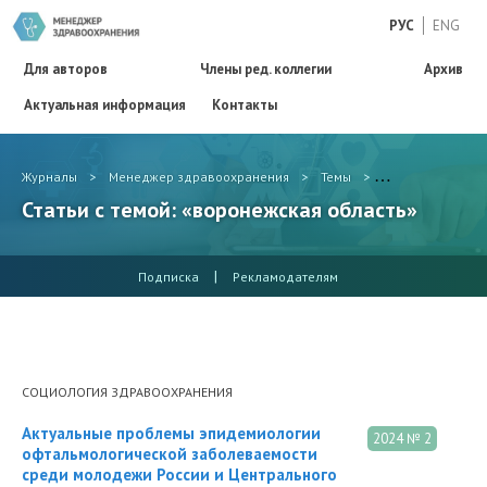
РУС
ENG
Для авторов
Члены ред. коллегии
Архив
Актуальная информация
Контакты
Журналы
>
Менеджер здравоохранения
>
Темы
>
воронежская об
Статьи с темой: «воронежская область»
|
Подписка
Рекламодателям
СОЦИОЛОГИЯ ЗДРАВООХРАНЕНИЯ
Актуальные проблемы эпидемиологии
2024 № 2
офтальмологической заболеваемости
среди молодежи России и Центрального