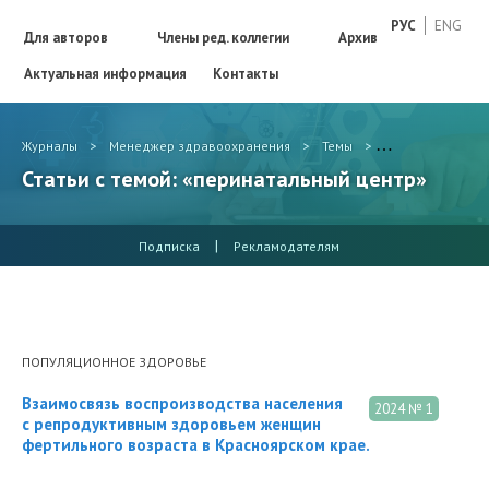
РУС
ENG
Для авторов
Члены ред. коллегии
Архив
Актуальная информация
Контакты
Журналы
>
Менеджер здравоохранения
>
Темы
>
перинатальный 
Статьи с темой: «перинатальный центр»
|
Подписка
Рекламодателям
ПОПУЛЯЦИОННОЕ ЗДОРОВЬЕ
Взаимосвязь воспроизводства населения
2024 № 1
с репродуктивным здоровьем женщин
фертильного возраста в Красноярском крае.