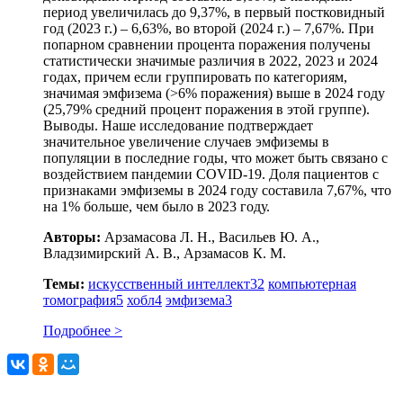
период увеличилась до 9,37%, в первый постковидный
год (2023 г.) – 6,63%, во второй (2024 г.) – 7,67%. При
попарном сравнении процента поражения получены
статистически значимые различия в 2022, 2023 и 2024
годах, причем если группировать по категориям,
значимая эмфизема (>6% поражения) выше в 2024 году
(25,79% средний процент поражения в этой группе).
Выводы. Наше исследование подтверждает
значительное увеличение случаев эмфиземы в
популяции в последние годы, что может быть связано с
воздействием пандемии COVID‑19. Доля пациентов с
признаками эмфиземы в 2024 году составила 7,67%, что
на 1% больше, чем было в 2023 году.
Авторы:
Арзамасова Л. Н., Васильев Ю. А.,
Владзимирский А. В., Арзамасов К. М.
Темы:
искусственный интеллект
32
компьютерная
томография
5
хобл
4
эмфизема
3
Подробнее >