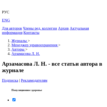
РУС
ENG
Для авторов
Члены ред. коллегии
Архив
Актуальная
информация
Контакты
Журналы
>
Менеджер здравоохранения
>
Авторы
>
Арзамасова Л. Н.
Арзамасова Л. Н. - все статьи автора в
журнале
Подписка
|
Рекламодателям
Популяционное здоровье