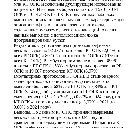
млн КТ ОГК. Исключены дублирующие исследования
пациентов. Итоговая выборка составила 4 520 170 РГ
ОГК и 1 054 293 КТ ОГК. В полученных выборках
выполнен поиск по ключевым словам, характерным для
описания эмфиземы, и исключены протоколы,
содержащие эмфизему других локализаций. Анализ
данных выполнен с использованием языка
программирования Python.
Результаты. С упоминанием признаков эмфиземы
легких выявлено 92 387 протоколов РГ ОГК (2,04% от
всех РГ ОГК) и 80 165 протоколов КТ ОГК (7,61% от
всех КТ ОГК). В амбулаторном звене выявлен 38 081
протокол РГ ОГК (1,53% амбулаторных протоколов РГ
ОГК) и 19 687 протоколов КТ ОГК (6,97%
амбулаторных протоколов КТ ОГК). В стационарном
звене протоколов с описанием эмфиземы легких
выявлено больше: 2,68% для РГ ОГК и 7,83% для КТ
ОГК. За 4 года общая динамика по РГ ОГК в сторону
уменьшения (с 3,93% в 2021 до 0,87% в 2024 году), по
КТ ОГК – в сторону увеличения (с 3,92% в 2021 до
9,80% в 2024 году).
Выводы. По данным РГ ОГК, признаки эмфиземы
легких стали реже встречаться в 2024 году по
сравнению с предыдущими периодами. По данным КТ
ОГК, эмфизема легких стала в 2,5 раза чаще отмечаться