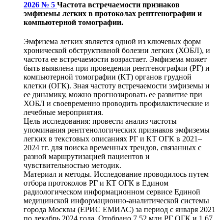
2026 № 5
Частота встречаемости признаков
эмфиземы легких в протоколах рентгенографии и
компьютерной томографии.
Эмфизема легких является одной из ключевых форм
хронической обструктивной болезни легких (ХОБЛ), и
частота ее встречаемости возрастает. Эмфизема может
быть выявлена при проведении рентгенографии (РГ) и
компьютерной томографии (КТ) органов грудной
клетки (ОГК). Зная частоту встречаемости эмфиземы и
ее динамику, можно прогнозировать ее развитие при
ХОБЛ и своевременно проводить профилактические и
лечебные мероприятия.
Цель исследования: провести анализ частоты
упоминания рентгенологических признаков эмфиземы
легких в текстовых описаниях РГ и КТ ОГК в 2021–
2024 гг. для поиска временных трендов, связанных с
разной маршрутизацией пациентов и
чувствительностью методик.
Материал и методы. Исследование проводилось путем
отбора протоколов РГ и КТ ОГК в Едином
радиологическом информационном сервисе Единой
медицинской информационно-аналитической системы
города Москвы (ЕРИС ЕМИАС) за период с января 2021
по декабрь 2024 года. Отобрано 7,52 млн РГ ОГК и 1,67