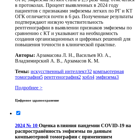
в протоколах. Процент выявленных в 2024 году
пациентов с признаками эмфиземы легких по РГ и КТ
ОГК отличается почти в 6 раз. Полученные результаты
подтверждают низкую чувствительность
рентгенографии в выявлении признаков эмфиземы по
сравнению с КТ и указывают на необходимость
создания организационных и цифровых решений для
повышения точности в клинической практике.
Авторы:
Арзамасова Л. Н., Васильев Ю. А.,
Владзимирский А. В., Арзамасов К. М.
Темы:
искусственный интеллект
32
компьютерная
томография
5
рентгенография
2
хобл
4
эмфизема
3
Подробнее >
Цифровое здравоохранение
2024 № 10
Оценка влияния пандемии COVID‑19 на
распространённость эмфиземы по данным
компьютерной томографии с применением