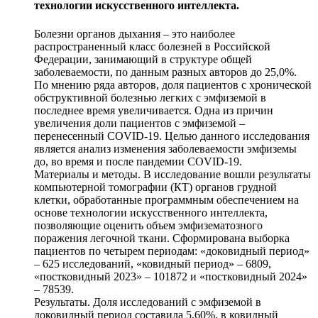
технологии искусственного интеллекта.
Болезни органов дыхания – это наиболее
распространенный класс болезней в Российской
Федерации, занимающий в структуре общей
заболеваемости, по данным разных авторов до 25,0%.
По мнению ряда авторов, доля пациентов с хронической
обструктивной болезнью легких с эмфиземой в
последнее время увеличивается. Одна из причин
увеличения доли пациентов с эмфиземой –
перенесенный COVID‑19. Целью данного исследования
является анализ изменения заболеваемости эмфиземы
до, во время и после пандемии COVID‑19.
Материалы и методы. В исследование вошли результаты
компьютерной томографии (КТ) органов грудной
клетки, обработанные программным обеспечением на
основе технологии искусственного интеллекта,
позволяющие оценить объем эмфизематозного
поражения легочной ткани. Сформирована выборка
пациентов по четырем периодам: «доковидный период»
– 625 исследований, «ковидный период» – 6809,
«постковидный 2023» – 101872 и «постковидный 2024»
– 78539.
Результаты. Доля исследований с эмфиземой в
доковидный период составила 5,60%, в ковидный