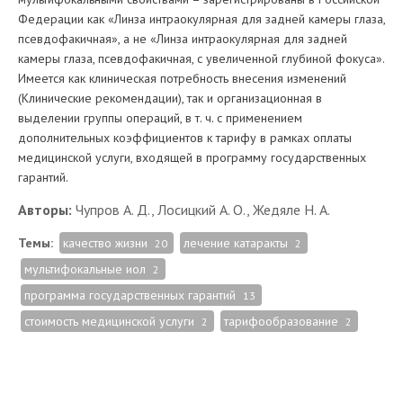
Федерации как «Линза интраокулярная для задней камеры глаза,
псевдофакичная», а не «Линза интраокулярная для задней
камеры глаза, псевдофакичная, с увеличенной глубиной фокуса».
Имеется как клиническая потребность внесения изменений
(Клинические рекомендации), так и организационная в
выделении группы операций, в т. ч. с применением
дополнительных коэффициентов к тарифу в рамках оплаты
медицинской услуги, входящей в программу государственных
гарантий.
Авторы:
Чупров А. Д., Лосицкий А. О., Жедяле Н. А.
Темы:
качество жизни
лечение катаракты
20
2
мультифокальные иол
2
программа государственных гарантий
13
стоимость медицинской услуги
тарифообразование
2
2