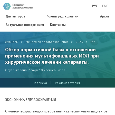
РУС
ENG
Для авторов
Члены ред. коллегии
Архив
Актуальная информация
Контакты
Журналы
>
Менеджер здравоохранения
>
2023
>
№7
Обзор нормативной базы в отношении
применения мультифокальных ИОЛ при
хирургическом лечении катаракты.
Опубликовано: 2 года, 10 месяцев назад
|
Подписка
Рекламодателям
ЭКОНОМИКА ЗДРАВООХРАНЕНИЯ
С учетом возрастающих требований к качеству жизни пациентов