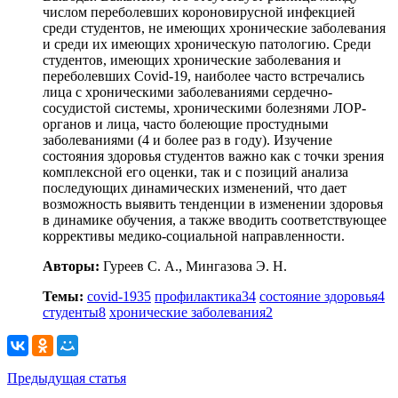
числом переболевших короновирусной инфекцией
среди студентов, не имеющих хронические заболевания
и среди их имеющих хроническую патологию. Среди
студентов, имеющих хронические заболевания и
переболевших Covid‑19, наиболее часто встречались
лица с хроническими заболеваниями сердечно-
сосудистой системы, хроническими болезнями ЛОР-
органов и лица, часто болеющие простудными
заболеваниями (4 и более раз в году). Изучение
состояния здоровья студентов важно как с точки зрения
комплексной его оценки, так и с позиций анализа
последующих динамических изменений, что дает
возможность выявить тенденции в изменении здоровья
в динамике обучения, а также вводить соответствующее
коррективы медико-социальной направленности.
Авторы:
Гуреев С. А., Мингазова Э. Н.
Темы:
covid-19
35
профилактика
34
состояние здоровья
4
студенты
8
хронические заболевания
2
Предыдущая статья