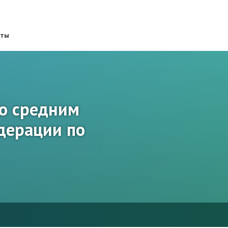
кты
со средним
дерации по