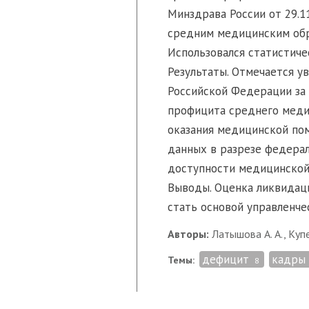
Минздрава России от 29.1
средним медицинским обр
Использовался статистиче
Результаты. Отмечается у
Российской Федерации за 
профицита среднего меди
оказания медицинской по
данных в разрезе федерал
доступности медицинской
Выводы. Оценка ликвидац
стать основой управленче
Авторы:
Латышова А. А., Купее
дефицит
кадры
Темы:
8