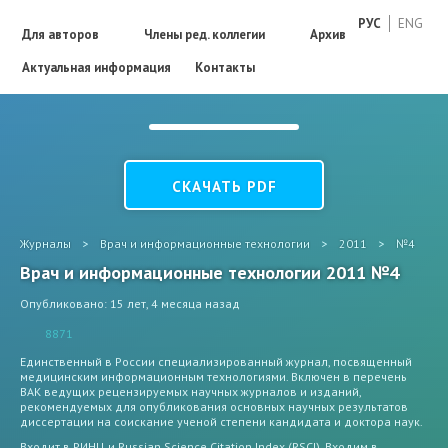
РУС
ENG
Для авторов
Члены ред. коллегии
Архив
Актуальная информация
Контакты
СКАЧАТЬ PDF
Журналы
>
Врач и информационные технологии
>
2011
>
№4
Врач и информационные технологии 2011 №4
Опубликовано: 15 лет, 4 месяца назад
8871
Единственный в России специализированный журнал, посвященный
медицинским информационным технологиями. Включен в перечень
ВАК ведущих рецензируемых научных журналов и изданий,
рекомендуемых для опубликования основных научных результатов
диссертации на соискание ученой степени кандидата и доктора наук.
Входит в РИНЦ и Russian Science Citation Index (RSCI). Входим в