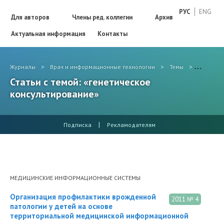
РУС
ENG
Для авторов
Члены ред. коллегии
Архив
Актуальная информация
Контакты
Журналы
>
Врач и информационные технологии
>
Темы
>
генетиче
Статьи с темой: «генетическое
консультирование»
|
Подписка
Рекламодателям
МЕДИЦИНСКИЕ ИНФОРМАЦИОННЫЕ СИСТЕМЫ
Организация профилактики врожденной
2011 № 4
патологии у детей на основе
территориальной медицинской информационной