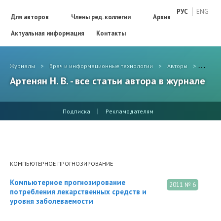
РУС
ENG
Для авторов
Члены ред. коллегии
Архив
Актуальная информация
Контакты
Журналы
>
Врач и информационные технологии
>
Авторы
>
Артенян
Артенян Н. В. - все статьи автора в журнале
|
Подписка
Рекламодателям
КОМПЬЮТЕРНОЕ ПРОГНОЗИРОВАНИЕ
Компьютерное прогнозирование
2011 № 6
потребления лекарственных средств и
уровня заболеваемости