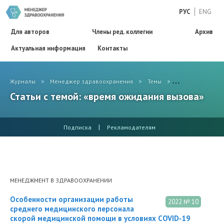
РУС
ENG
Для авторов
Члены ред. коллегии
Архив
Актуальная информация
Контакты
Журналы
>
Менеджер здравоохранения
>
Темы
>
время ожидания
Статьи с темой: «время ожидания вызова»
|
Подписка
Рекламодателям
МЕНЕДЖМЕНТ В ЗДРАВООХРАНЕНИИ
Особенности организации работы
2022 № 10
среднего медицинского персонала
скорой медицинской помощи в условиях COVID‑19