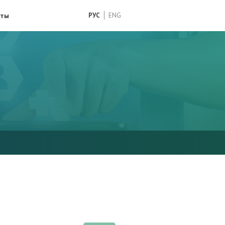
кты
РУС
ENG