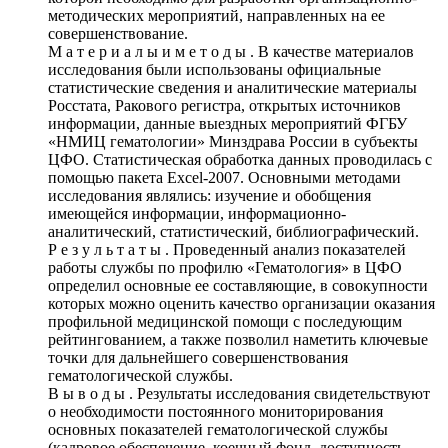
методических мероприятий, направленных на ее
совершенствование.
М а т е р и а л ы и м е т о д ы . В качестве материалов
исследования были использованы официальные
статистические сведения и аналитические материалы
Росстата, Ракового регистра, открытых источников
информации, данные выездных мероприятий ФГБУ
«НМИЦ гематологии» Минздрава России в субъекты
ЦФО. Статистическая обработка данных проводилась с
помощью пакета Excel‑2007. Основными методами
исследования являлись: изучение и обобщения
имеющейся информации, информационно-
аналитический, статистический, библиографический.
Р е з у л ь т а т ы . Проведенный анализ показателей
работы службы по профилю «Гематология» в ЦФО
определил основные ее составляющие, в совокупности
которых можно оценить качество организации оказания
профильной медицинской помощи с последующим
рейтингованием, а также позволил наметить ключевые
точки для дальнейшего совершенствования
гематологической службы.
В ы в о д ы . Результаты исследования свидетельствуют
о необходимости постоянного мониторирования
основных показателей гематологической службы
(кадровое обеспечение, коечный фонд, доступность