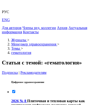
РУС
ENG
Для авторов
Члены ред. коллегии
Архив
Актуальная
информация
Контакты
Журналы
>
Менеджер здравоохранения
>
Темы
>
гематология
Статьи с темой: «гематология»
Подписка
|
Рекламодателям
Цифровое здравоохранение
2026 № 8
Плиточная и тепловая карты как