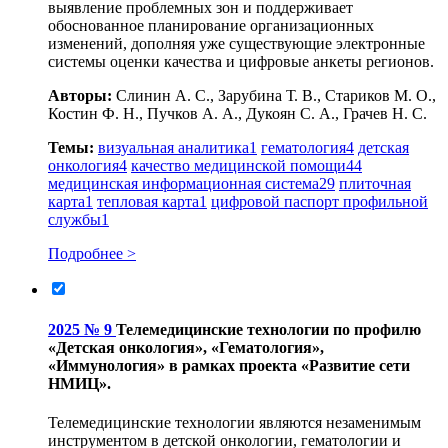
выявление проблемных зон и поддерживает
обоснованное планирование организационных
изменений, дополняя уже существующие электронные
системы оценки качества и цифровые анкеты регионов.
Авторы:
Слинин А. С., Зарубина Т. В., Стариков М. О.,
Костин Ф. Н., Пучков А. А., Дукоян С. А., Грачев Н. С.
Темы:
визуальная аналитика
1
гематология
4
детская
онкология
4
качество медицинской помощи
44
медицинская информационная система
29
плиточная
карта
1
тепловая карта
1
цифровой паспорт профильной
службы
1
Подробнее >
2025 № 9
Телемедицинские технологии по профилю
«Детская онкология», «Гематология»,
«Иммунология» в рамках проекта «Развитие сети
НМИЦ».
Телемедицинские технологии являются незаменимым
инструментом в детской онкологии, гематологии и