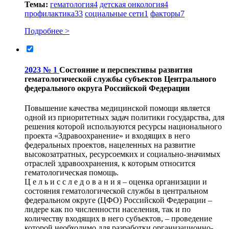
Темы:
гематология
4
детская онкология
4
профилактика
33
социальные сети
1
факторы
7
Подробнее >
2023 № 1
Состояние и перспективы развития
гематологической службы субъектов Центрального
федерального округа Российской Федерации
Повышение качества медицинской помощи является
одной из приоритетных задач политики государства, для
решения которой используются ресурсы национального
проекта «Здравоохранение» и входящих в него
федеральных проектов, нацеленных на развитие
высокозатратных, ресурсоемких и социально-значимых
отраслей здравоохранения, к которым относится
гематологическая помощь.
Ц е л ь и с с л е д о в а н и я – оценка организации и
состояния гематологической службы в центральном
федеральном округе (ЦФО) Российской Федерации –
лидере как по численности населения, так и по
количеству входящих в него субъектов, – проведение
которой необходимо для разработки организационно-