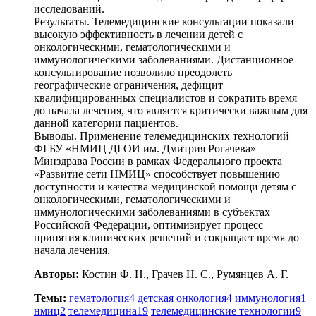
исследований.
Результаты. Телемедицинские консультации показали
высокую эффективность в лечении детей с
онкологическими, гематологическими и
иммунологическими заболеваниями. Дистанционное
консультирование позволило преодолеть
географические ограничения, дефицит
квалифицированных специалистов и сократить время
до начала лечения, что является критически важным для
данной категории пациентов.
Выводы. Применение телемедицинских технологий
ФГБУ «НМИЦ ДГОИ им. Дмитрия Рогачева»
Минздрава России в рамках Федерального проекта
«Развитие сети НМИЦ» способствует повышению
доступности и качества медицинской помощи детям с
онкологическими, гематологическими и
иммунологическими заболеваниями в субъектах
Российской Федерации, оптимизирует процесс
принятия клинических решений и сокращает время до
начала лечения.
Авторы:
Костин Ф. Н., Грачев Н. С., Румянцев А. Г.
Темы:
гематология
4
детская онкология
4
иммунология
1
нмиц
2
телемедицина
19
телемедицинские технологии
9