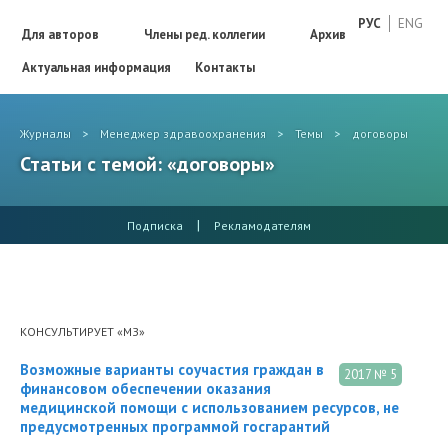
РУС
ENG
Для авторов
Члены ред. коллегии
Архив
Актуальная информация
Контакты
Журналы
>
Менеджер здравоохранения
>
Темы
>
договоры
Статьи с темой: «договоры»
|
Подписка
Рекламодателям
КОНСУЛЬТИРУЕТ «МЗ»
Возможные варианты соучастия граждан в
2017 № 5
финансовом обеспечении оказания
медицинской помощи с использованием ресурсов, не
предусмотренных программой госгарантий