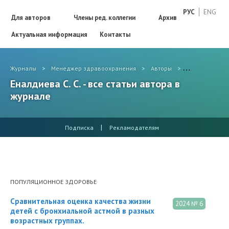
РУС
ENG
Для авторов
Члены ред. коллегии
Архив
Актуальная информация
Контакты
Журналы
>
Менеджер здравоохранения
>
Авторы
>
Еналдиева С. С
Еналдиева С. С. - все статьи автора в
журнале
|
Подписка
Рекламодателям
ПОПУЛЯЦИОННОЕ ЗДОРОВЬЕ
Сравнительная оценка качества жизни
2024 № 6
детей с бронхиальной астмой в разных
возрастных группах.