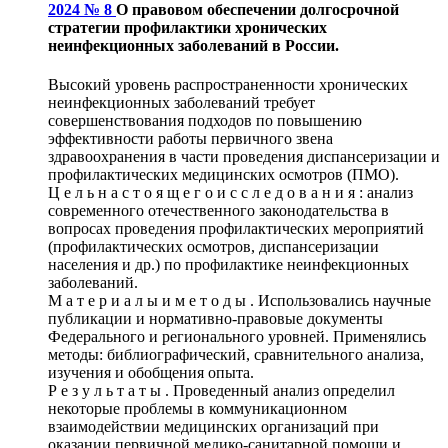
2024 № 8
О правовом обеспечении долгосрочной
стратегии профилактики хронических
неинфекционных заболеваний в России.
Высокий уровень распространенности хронических
неинфекционных заболеваний требует
совершенствования подходов по повышению
эффективности работы первичного звена
здравоохранения в части проведения диспансеризации и
профилактических медицинских осмотров (ПМО).
Ц е л ь н а с т о я щ е г о и с с л е д о в а н и я : анализ
современного отечественного законодательства в
вопросах проведения профилактических мероприятий
(профилактических осмотров, диспансеризации
населения и др.) по профилактике неинфекционных
заболеваний.
М а т е р и а л ы и м е т о д ы . Использовались научные
публикации и нормативно-правовые документы
Федерального и регионального уровней. Применялись
методы: библиографический, сравнительного анализа,
изучения и обобщения опыта.
Р е з у л ь т а т ы . Проведенный анализ определил
некоторые проблемы в коммуникационном
взаимодействии медицинских организаций при
оказании первичной медико-санитарной помощи и