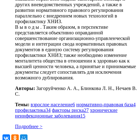
других вневедомственных учреждений, а также в
развитии нормативного правового регулирования
параллельно с внедрением новых технологий в
профилактику ХНИЗ.
В ы в о д ы . Таким образом, в перспективе
представляется объективно оправданной
совершенствование организационно-управленческой
модели и интеграции свода нормативных правовых
документов в единую систему регулирования
профилактики ХНИЗ; также необходимо изменение
менталитета общества в отношении к здоровью как к
высшей ценности человека, а принятые и принимаемые
документы следует сопоставлять для исключения
возможного дублирования.
Авторы:
Загоруйченко А. А., Блинкова Л. Н., Нечаев В.
С.
Темы:
взрослое население
6
нормативно-правовая база
4
профилактика
34
факторы риска
27
хронические
неинфекционные заболевания
15
Подробнее >