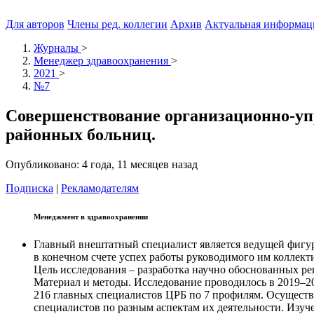
Для авторов
Члены ред. коллегии
Архив
Актуальная информац
Журналы
>
Менеджер здравоохранения
>
2021
>
№7
Совершенствование организационно-уп
районных больниц.
Опубликовано: 4 года, 11 месяцев назад
Подписка
|
Рекламодателям
Менеджмент в здравоохранении
Главный внештатный специалист является ведущей фигур
в конечном счете успех работы руководимого им коллекти
Цель исследования – разработка научно обоснованных р
Материал и методы. Исследование проводилось в 2019–20
216 главных специалистов ЦРБ по 7 профилям. Осуществ
специалистов по разным аспектам их деятельности. Изуч