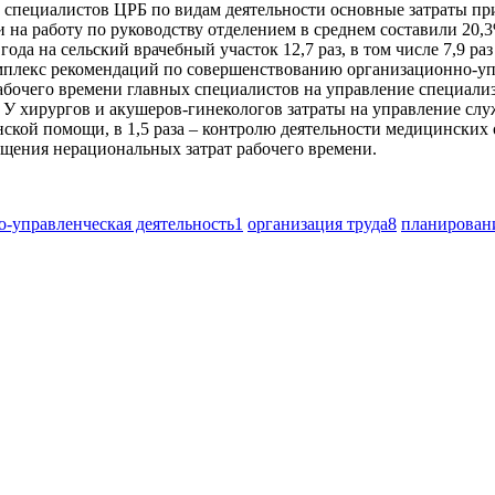
ых специалистов ЦРБ по видам деятельности основные затраты пр
ни на работу по руководству отделением в среднем составили 20
да на сельский врачебный участок 12,7 раз, в том числе 7,9 раз
мплекс рекомендаций по совершенствованию организационно-уп
абочего времени главных специалистов на управление специали
4%. У хирургов и акушеров-гинекологов затраты на управление сл
нской помощи, в 1,5 раза – контролю деятельности медицинских
ащения нерациональных затрат рабочего времени.
-управленческая деятельность
1
организация труда
8
планирован