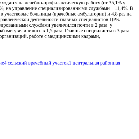
иходятся на лечебно-профилактическую работу (от 35,1% у
,3%, на управление специализированными службами – 11,4%. В
 в участковые больницы (врачебные амбулатории) и 4,8 раз на
равленческой деятельности главных специалистов ЦРБ.
зированными службами увеличился почти в 2 раза, у
ужбами увеличились в 1,5 раза. Главные специалисты в 3 раза
 организаций, работе с медицинскими кадрами,
ие
4
сельский врачебный участок
1
центральная районная