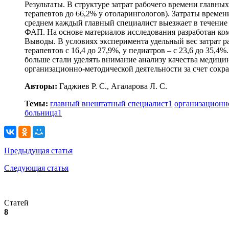
Результаты. В структуре затрат рабочего времени главн
терапевтов до 66,2% у отоларингологов). Затраты време
среднем каждый главный специалист выезжает в течение го
ФАП. На основе материалов исследования разработан ко
Выводы. В условиях эксперимента удельный вес затрат р
терапевтов с 16,4 до 27,9%, у педиатров – с 23,6 до 35,
больше стали уделять внимание анализу качества медици
организационно-методической деятельности за счет сокр
Авторы:
Гаджиев Р. С., Агаларова Л. С.
Темы:
главный внештатный специалист
1
организационно
больница
1
Предыдущая статья
Следующая статья
Статей
8