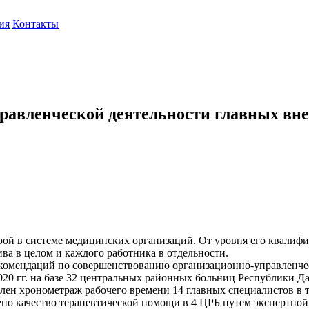
ия
Контакты
равленческой деятельности главных вн
ой в системе медицинских организаций. От уровня его квалифик
ва в целом и каждого работника в отдельности.
екомендаций по совершенствованию организационно-управленче
20 гг. на базе 32 центральных районных больниц Республики Да
лен хронометраж рабочего времени 14 главных специалистов в т
ено качество терапевтической помощи в 4 ЦРБ путем экспертно