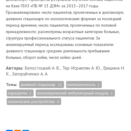
на базе ГБУЗ «ПБ № 13 ДЗМ» за 2015–2017 годы.
Проанализировано число пациентов, пролеченных в диспансере,
дневном стационаре по нозологическим формам за последний
период времени, число пациентов, пролеченных по половой
принадлежности; рассмотрены возрастные категории больных,
структура профессионального статуса пациентов. За
анализируемый период исследованы основные показатели
дневного стационара: средняя длительность пребывания
больных, оборот койки, число койко-дней.
Авторы:
Белостоцкий А. В., Тер-Исраелян А. Ю., Гришина Н.
К., Загоруйченко А. А.
Темы:
дневной стационар
комплаентность
11
2
парадигма
психиатрический амбулаторный модуль
2
1
психические расстройства
4