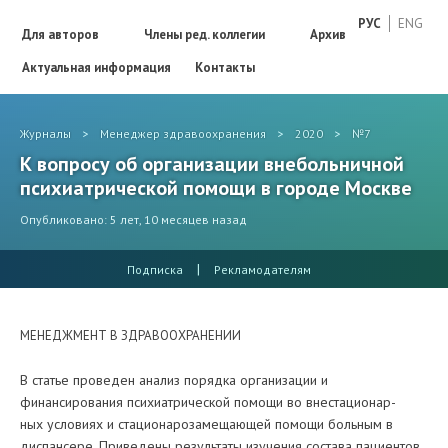
РУС
ENG
Для авторов
Члены ред. коллегии
Архив
Актуальная информация
Контакты
Журналы
>
Менеджер здравоохранения
>
2020
>
№7
К вопросу об организации внебольничной
психиатрической помощи в городе Москве
Опубликовано: 5 лет, 10 месяцев назад
|
Подписка
Рекламодателям
МЕНЕДЖМЕНТ В ЗДРАВООХРАНЕНИИ
В статье проведен анализ порядка организации и
финансирования психиатрической помощи во внестационар-
ных условиях и стационарозамещающей помощи больным в
диспансере. Приведены результаты изучения состава пациентов