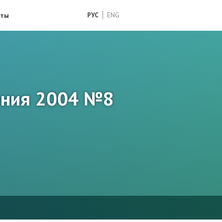
кты
РУС
ENG
ения 2004 №8