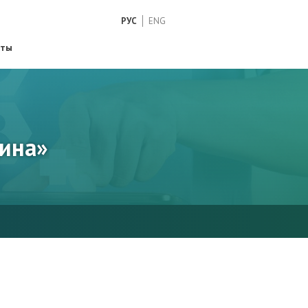
РУС
ENG
кты
цина»