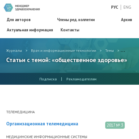
РУС
ENG
Для авторов
Члены ред. коллегии
Архив
Актуальная информация
Контакты
Журналы
>
Врач и информационные технологии
>
Темы
>
обществ
Статьи с темой: «общественное здоровье»
|
Подписка
Рекламодателям
ТЕЛЕМЕДИЦИНА
Организационная телемедицина
2017 № 3
МЕДИЦИНСКИЕ ИНФОРМАЦИОННЫЕ СИСТЕМЫ