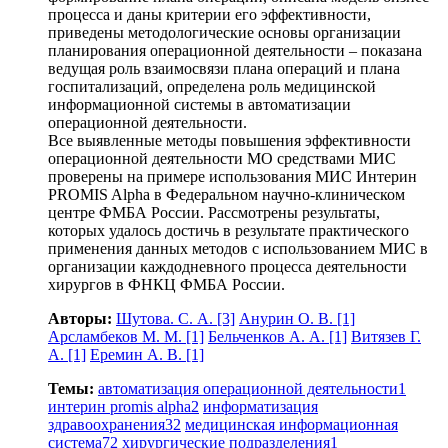
процесса и даны критерии его эффективности,
приведены методологические основы организации
планирования операционной деятельности – показана
ведущая роль взаимосвязи плана операций и плана
госпитализаций, определена роль медицинской
информационной системы в автоматизации
операционной деятельности.
Все выявленные методы повышения эффективности
операционной деятельности МО средствами МИС
проверены на примере использования МИС Интерин
PROMIS Alpha в Федеральном научно-клиническом
центре ФМБА России. Рассмотрены результаты,
которых удалось достичь в результате практического
применения данных методов с использованием МИС в
организации каждодневного процесса деятельности
хирургов в ФНКЦ ФМБА России.
Авторы:
Шутова. С. А.
[3]
Анурин О. В.
[1]
Арсламбеков М. М.
[1]
Бельченков А. А.
[1]
Витязев Г.
А.
[1]
Еремин А. В.
[1]
Темы:
автоматизация операционной деятельности
1
интерин promis alpha
2
информатизация
здравоохранения
32
медицинская информационная
система
72
хирургические подразделения
1