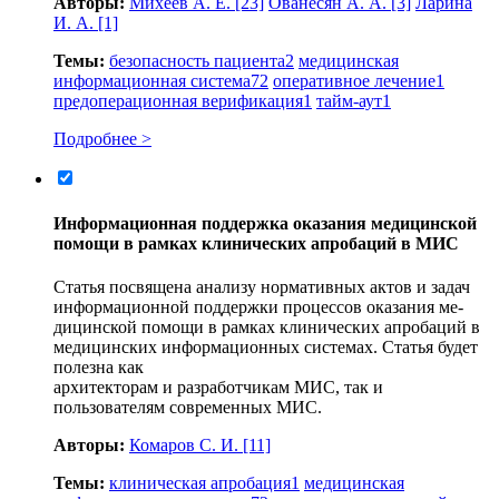
Авторы:
Михеев А. Е.
[23]
Ованесян А. А.
[3]
Ларина
И. А.
[1]
Темы:
безопасность пациента
2
медицинская
информационная система
72
оперативное лечение
1
предоперационная верификация
1
тайм-аут
1
Подробнее >
Информационная поддержка оказания медицинской
помощи в рамках клинических апробаций в МИС
Статья посвящена анализу нормативных актов и задач
информационной поддержки процессов оказания ме-
дицинской помощи в рамках клинических апробаций в
медицинских информационных системах. Статья будет
полезна как
архитекторам и разработчикам МИС, так и
пользователям современных МИС.
Авторы:
Комаров С. И.
[11]
Темы:
клиническая апробация
1
медицинская