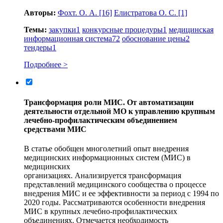
Авторы:
Фохт. О. А.
[16]
Елистратова О. С.
[1]
Темы:
закупки
1
конкурсные процедуры
1
медицинская
информационная система
72
обоснование цены
2
тендеры
1
Подробнее >
Трансформация роли МИС. От автоматизации
деятельности отдельной МО к управлению крупным
лечебно-профилактическим объединением
средствами МИС
В статье обобщен многолетний опыт внедрения
медицинских информационных систем (МИС) в
медицинских
организациях. Анализируется трансформация
представлений медицинского сообщества о процессе
внедрения МИС и ее эффективности за период с 1994 по
2020 годы. Рассматриваются особенности внедрения
МИС в крупных лечебно-профилактических
объединениях. Отмечается необходимость