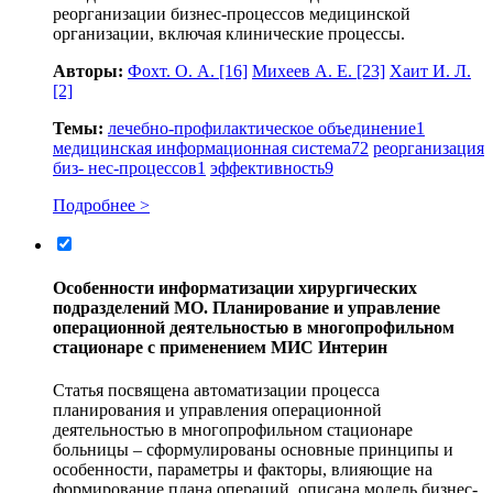
реорганизации бизнес-процессов медицинской
организации, включая клинические процессы.
Авторы:
Фохт. О. А.
[16]
Михеев А. Е.
[23]
Хаит И. Л.
[2]
Темы:
лечебно-профилактическое объединение
1
медицинская информационная система
72
реорганизация
биз- нес-процессов
1
эффективность
9
Подробнее >
Особенности информатизации хирургических
подразделений МО. Планирование и управление
операционной деятельностью в многопрофильном
стационаре с применением МИС Интерин
Статья посвящена автоматизации процесса
планирования и управления операционной
деятельностью в многопрофильном стационаре
больницы – сформулированы основные принципы и
особенности, параметры и факторы, влияющие на
формирование плана операций, описана модель бизнес-