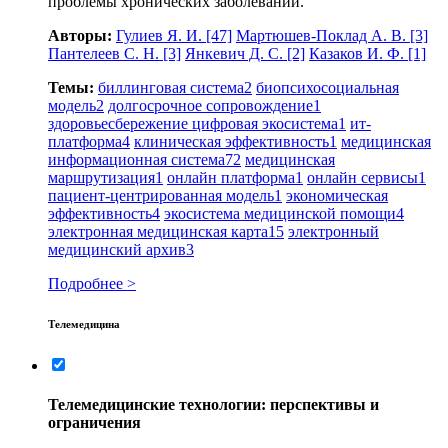
проблемы хронических заболеваний.
Авторы:
Гулиев Я. И.
[47]
Мартюшев-Поклад А. В.
[3]
Пантелеев С. Н.
[3]
Янкевич Д. С.
[2]
Казаков И. Ф.
[1]
Темы:
биллинговая система
2
биопсихосоциальная
модель
2
долгосрочное сопровождение
1
здоровьесбережение цифровая экосистема
1
ит‐
платформа
4
клиническая эффективность
1
медицинская
информационная система
72
медицинская
маршрутизация
1
онлайн платформа
1
онлайн сервисы
1
пациент-центрированная модель
1
экономическая
эффективность
4
экосистема медицинской помощи
4
электронная медицинская карта
15
электронный
медицинский архив
3
Подробнее >
Телемедицина
Телемедицинские технологии: перспективы и
ограничения