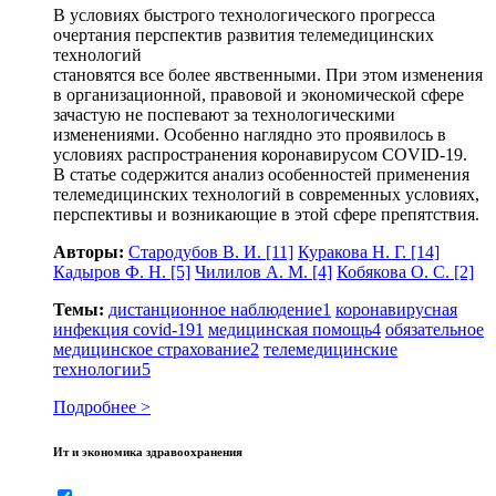
В условиях быстрого технологического прогресса
очертания перспектив развития телемедицинских
технологий
становятся все более явственными. При этом изменения
в организационной, правовой и экономической сфере
зачастую не поспевают за технологическими
изменениями. Особенно наглядно это проявилось в
условиях распространения коронавирусом COVID‑19.
В статье содержится анализ особенностей применения
телемедицинских технологий в современных условиях,
перспективы и возникающие в этой сфере препятствия.
Авторы:
Стародубов В. И.
[11]
Куракова Н. Г.
[14]
Кадыров Ф. Н.
[5]
Чилилов А. М.
[4]
Кобякова О. С.
[2]
Темы:
дистанционное наблюдение
1
коронавирусная
инфекция covid‑19
1
медицинская помощь
4
обязательное
медицинское страхование
2
телемедицинские
технологии
5
Подробнее >
Ит и экономика здравоохранения