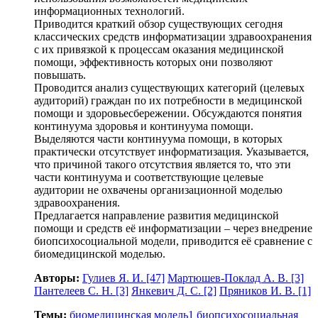
информационных технологий.
Приводится краткий обзор существующих сегодня
классических средств информатизации здравоохранения
с их привязкой к процессам оказания медицинской
помощи, эффективность которых они позволяют
повышать.
Проводится анализ существующих категорий (целевых
аудиторий) граждан по их потребности в медицинской
помощи и здоровьесбережении. Обсуждаются понятия
континуума здоровья и континуума помощи.
Выделяются части континуума помощи, в которых
практически отсутствует информатизация. Указывается,
что причиной такого отсутствия является то, что эти
части континуума и соответствующие целевые
аудитории не охвачены организационной моделью
здравоохранения.
Предлагается направление развития медицинской
помощи и средств её информатизации – через внедрение
биопсихосоциальной модели, приводится её сравнение с
биомедицинской моделью.
Авторы:
Гулиев Я. И.
[47]
Мартюшев-Поклад А. В.
[3]
Пантелеев С. Н.
[3]
Янкевич Д. С.
[2]
Пряников И. В.
[1]
Темы:
биомедицинская модель
1
биопсихосоциальная