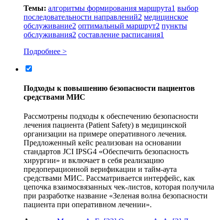
Темы:
алгоритмы формирования маршрута
1
выбор
последовательности направлений
2
медицинское
обслуживание
2
оптимальный маршрут
2
пункты
обслуживания
2
составление расписания
1
Подробнее >
Подходы к повышению безопасности пациентов
средствами МИС
Рассмотрены подходы к обеспечению безопасности
лечения пациента (Patient Safety) в медицинской
организации на примере оперативного лечения.
Предложенный кейс реализован на основании
стандартов JCI IPSG4 «Обеспечить безопасность
хирургии» и включает в себя реализацию
предоперационной верификации и тайм-аута
средствами МИС. Рассматривается интерфейс, как
цепочка взаимосвязанных чек-листов, которая получила
при разработке название «Зеленая волна безопасности
пациента при оперативном лечении».