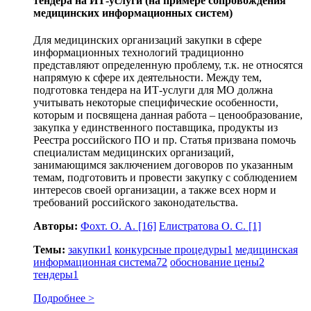
тендера на ИТ‑услуги (на примере сопровождения
медицинских информационных систем)
Для медицинских организаций закупки в сфере
информационных технологий традиционно
представляют определенную проблему, т.к. не относятся
напрямую к сфере их деятельности. Между тем,
подготовка тендера на ИТ‑услуги для МО должна
учитывать некоторые специфические особенности,
которым и посвящена данная работа – ценообразование,
закупка у единственного поставщика, продукты из
Реестра российского ПО и пр. Статья призвана помочь
специалистам медицинских организаций,
занимающимся заключением договоров по указанным
темам, подготовить и провести закупку с соблюдением
интересов своей организации, а также всех норм и
требований российского законодательства.
Авторы:
Фохт. О. А.
[16]
Елистратова О. С.
[1]
Темы:
закупки
1
конкурсные процедуры
1
медицинская
информационная система
72
обоснование цены
2
тендеры
1
Подробнее >