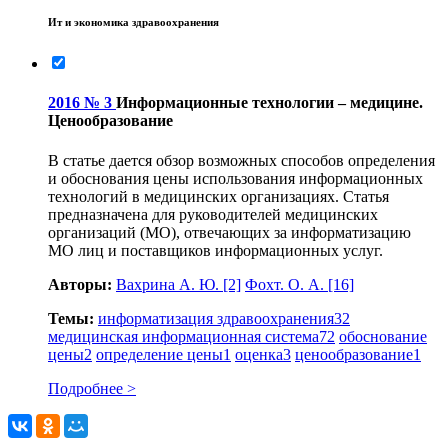
Ит и экономика здравоохранения
2016 № 3
Информационные технологии – медицине.
Ценообразование
В статье дается обзор возможных способов определения
и обоснования цены использования информационных
технологий в медицинских организациях. Статья
предназначена для руководителей медицинских
организаций (МО), отвечающих за информатизацию
МО лиц и поставщиков информационных услуг.
Авторы:
Вахрина А. Ю.
[2]
Фохт. О. А.
[16]
Темы:
информатизация здравоохранения
32
медицинская информационная система
72
обоснование
цены
2
определение цены
1
оценка
3
ценообразование
1
Подробнее >