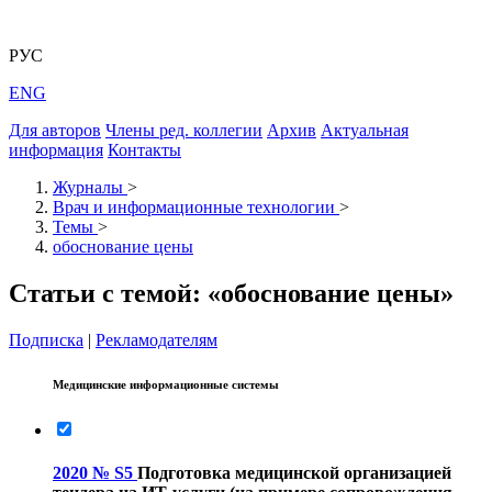
РУС
ENG
Для авторов
Члены ред. коллегии
Архив
Актуальная
информация
Контакты
Журналы
>
Врач и информационные технологии
>
Темы
>
обоснование цены
Статьи с темой: «обоснование цены»
Подписка
|
Рекламодателям
Медицинские информационные системы
2020 № S5
Подготовка медицинской организацией