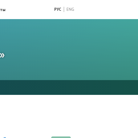
кты
РУС
ENG
»