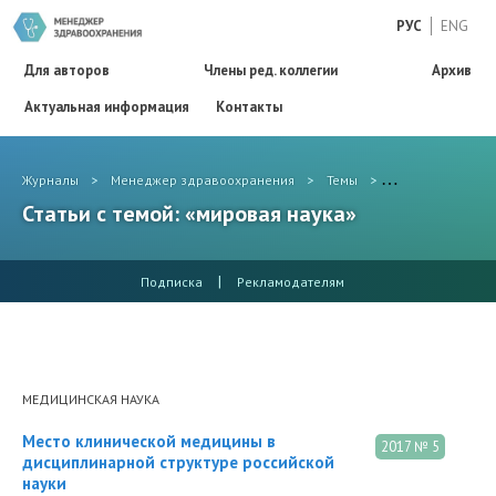
РУС
ENG
Для авторов
Члены ред. коллегии
Архив
Актуальная информация
Контакты
Журналы
>
Менеджер здравоохранения
>
Темы
>
мировая наука
Статьи с темой: «мировая наука»
|
Подписка
Рекламодателям
МЕДИЦИНСКАЯ НАУКА
Место клинической медицины в
2017 № 5
дисциплинарной структуре российской
науки