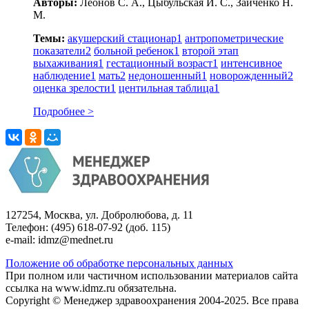
Авторы:
Леонов С. А., Цыбульская И. С., Зайченко Н.
М.
Темы:
акушерский стационар
1
антропометрические
показатели
2
больной ребенок
1
второй этап
выхаживания
1
гестационный возраст
1
интенсивное
наблюдение
1
мать
2
недоношенный
1
новорожденный
2
оценка зрелости
1
центильная таблица
1
Подробнее >
127254, Москва, ул. Добролюбова, д. 11
Телефон: (495) 618-07-92 (доб. 115)
e-mail: idmz@mednet.ru
Положение об обработке персональных данных
При полном или частичном использовании материалов сайта
ссылка на www.idmz.ru обязательна.
Copyright © Менеджер здравоохранения 2004-2025. Все права