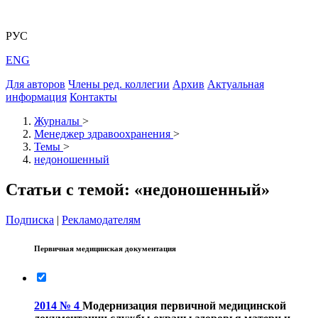
РУС
ENG
Для авторов
Члены ред. коллегии
Архив
Актуальная
информация
Контакты
Журналы
>
Менеджер здравоохранения
>
Темы
>
недоношенный
Статьи с темой: «недоношенный»
Подписка
|
Рекламодателям
Первичная медицинская документация
2014 № 4
Модернизация первичной медицинской