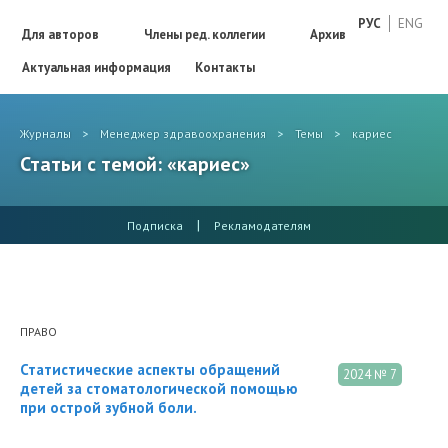
РУС
ENG
Для авторов
Члены ред. коллегии
Архив
Актуальная информация
Контакты
Журналы
>
Менеджер здравоохранения
>
Темы
>
кариес
Статьи с темой: «кариес»
|
Подписка
Рекламодателям
ПРАВО
Статистические аспекты обращений
2024 № 7
детей за стоматологической помощью
при острой зубной боли.