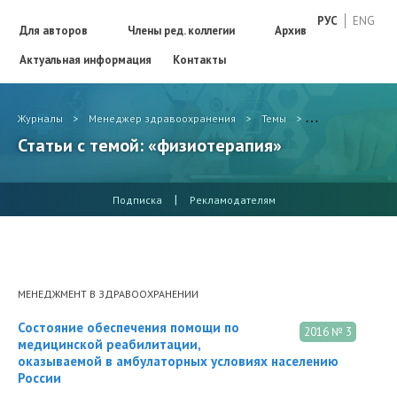
РУС
ENG
Для авторов
Члены ред. коллегии
Архив
Актуальная информация
Контакты
Журналы
>
Менеджер здравоохранения
>
Темы
>
физиотерапия
Статьи с темой: «физиотерапия»
|
Подписка
Рекламодателям
МЕНЕДЖМЕНТ В ЗДРАВООХРАНЕНИИ
Состояние обеспечения помощи по
2016 № 3
медицинской реабилитации,
оказываемой в амбулаторных условиях населению
России